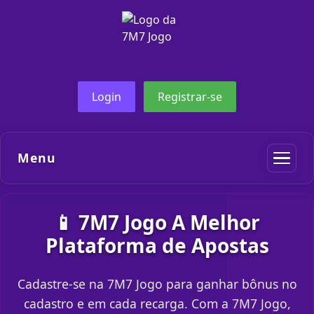
Login
Registrar-se
Menu
📱 7M7 Jogo A Melhor
Plataforma de Apostas
Cadastre-se na 7M7 Jogo para ganhar bônus no
cadastro e em cada recarga. Com a 7M7 Jogo,