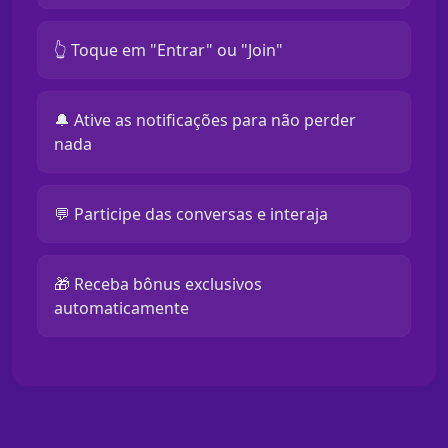
👆 Toque em "Entrar" ou "Join"
🔔 Ative as notificações para não perder
nada
💬 Participe das conversas e interaja
🎁 Receba bônus exclusivos
automaticamente