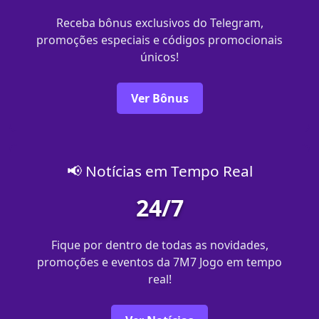
Receba bônus exclusivos do Telegram,
promoções especiais e códigos promocionais
únicos!
Ver Bônus
📢 Notícias em Tempo Real
24/7
Fique por dentro de todas as novidades,
promoções e eventos da 7M7 Jogo em tempo
real!