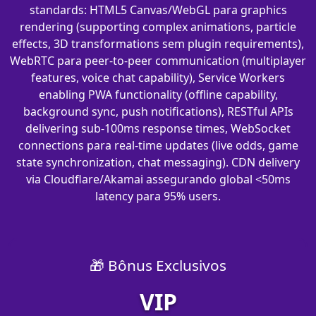
standards: HTML5 Canvas/WebGL para graphics
rendering (supporting complex animations, particle
effects, 3D transformations sem plugin requirements),
WebRTC para peer-to-peer communication (multiplayer
features, voice chat capability), Service Workers
enabling PWA functionality (offline capability,
background sync, push notifications), RESTful APIs
delivering sub-100ms response times, WebSocket
connections para real-time updates (live odds, game
state synchronization, chat messaging). CDN delivery
via Cloudflare/Akamai assegurando global <50ms
latency para 95% users.
🎁 Bônus Exclusivos
VIP