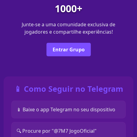
1000+
Junte-se a uma comunidade exclusiva de
jogadores e compartilhe experiências!
Entrar Grupo
📱 Como Seguir no Telegram
📱 Baixe o app Telegram no seu dispositivo
🔍 Procure por "@7M7 JogoOficial"