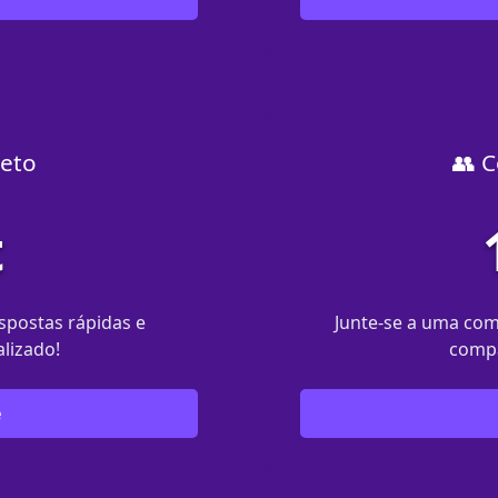
reto
👥 
t
espostas rápidas e
Junte-se a uma com
lizado!
compa
e