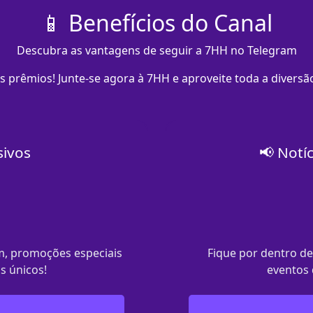
📱 Benefícios do Canal
Descubra as vantagens de seguir a 7HH no Telegram
 prêmios! Junte-se agora à 7HH e aproveite toda a diversã
sivos
📢 Notí
m, promoções especiais
Fique por dentro d
s únicos!
eventos 