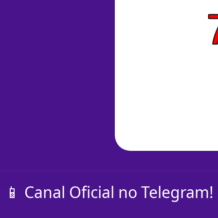
📱 Canal Oficial no Telegram!