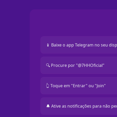
📱 Baixe o app Telegram no seu disp
🔍 Procure por "@7HHOficial"
👆 Toque em "Entrar" ou "Join"
🔔 Ative as notificações para não p