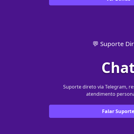
💬 Suporte Di
Cha
Suporte direto via Telegram, r
atendimento persona
Falar Suport