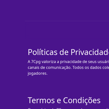
Políticas de Privacida
A 7Cpg valoriza a privacidade de seus usuá
canais de comunicação. Todos os dados cole
jogadores.
Termos e Condições