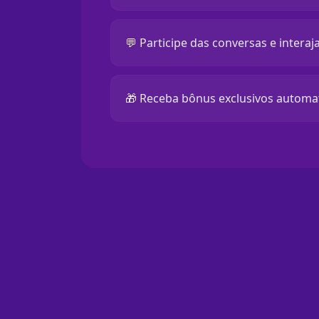
💬 Participe das conversas e interaj
🎁 Receba bônus exclusivos autom