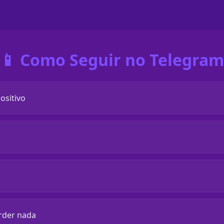
📱 Como Seguir no Telegram
ositivo
erder nada