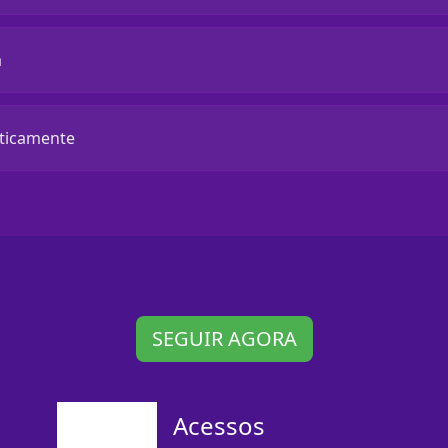
a
aticamente
SEGUIR AGORA
Acessos