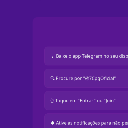
📱 Baixe o app Telegram no seu disp
🔍 Procure por "@7CpgOficial"
👆 Toque em "Entrar" ou "Join"
🔔 Ative as notificações para não p