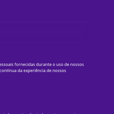
essoais fornecidas durante o uso de nossos
 contínua da experiência de nossos