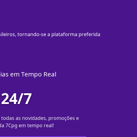
leiros, tornando-se a plataforma preferida
cias em Tempo Real
24/7
e todas as novidades, promoções e
da 7Cpg em tempo real!