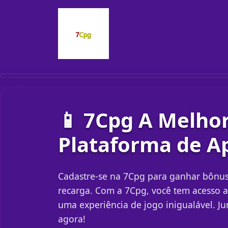
📱 7Cpg A Melho
Plataforma de A
Cadastre-se na 7Cpg para ganhar bônus
recarga. Com a 7Cpg, você tem acesso a
uma experiência de jogo inigualável. J
agora!