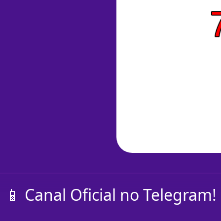
📱 Canal Oficial no Telegram!