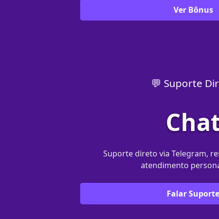
Ver Bônus
💬 Suporte Di
Cha
Suporte direto via Telegram, r
atendimento persona
Falar Suport