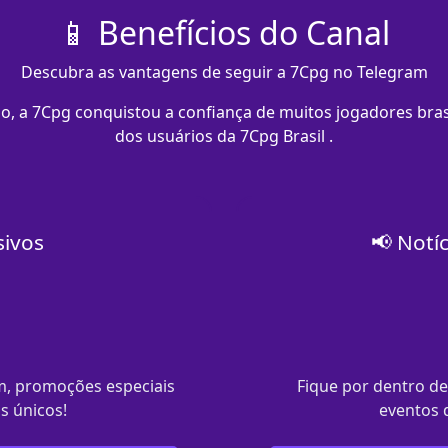
📱 Benefícios do Canal
Descubra as vantagens de seguir a 7Cpg no Telegram
o, a 7Cpg conquistou a confiança de muitos jogadores brasi
dos usuários da 7Cpg Brasil .
sivos
📢 Notí
m, promoções especiais
Fique por dentro d
s únicos!
eventos 