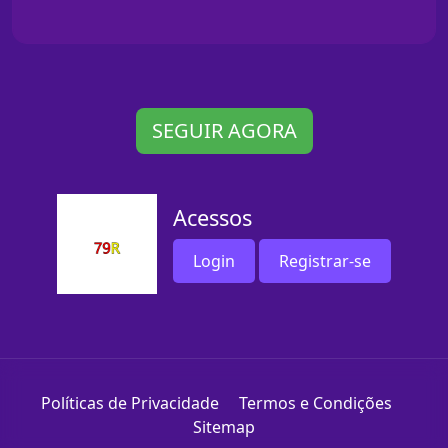
SEGUIR AGORA
Acessos
Login
Registrar-se
Políticas de Privacidade
Termos e Condições
Sitemap