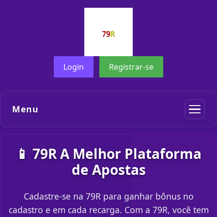
Login
Registrar-se
Menu
📱 79R A Melhor Plataforma
de Apostas
Cadastre-se na 79R para ganhar bônus no
cadastro e em cada recarga. Com a 79R, você tem