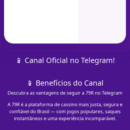
📱 Canal Oficial no Telegram!
📱 Benefícios do Canal
Descubra as vantagens de seguir a 79R no Telegram
A 79R é a plataforma de cassino mais justa, segura e
confiável do Brasil — com jogos populares, saques
instantâneos e uma experiência incomparável.