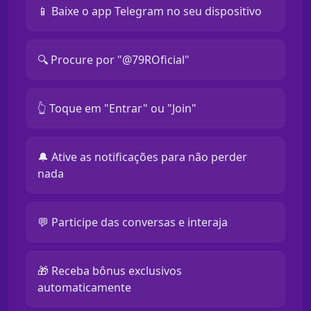
📱 Baixe o app Telegram no seu dispositivo
🔍 Procure por "@79ROficial"
👆 Toque em "Entrar" ou "Join"
🔔 Ative as notificações para não perder
nada
💬 Participe das conversas e interaja
🎁 Receba bônus exclusivos
automaticamente