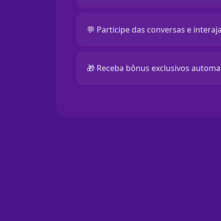
💬 Participe das conversas e interaj
🎁 Receba bônus exclusivos autom