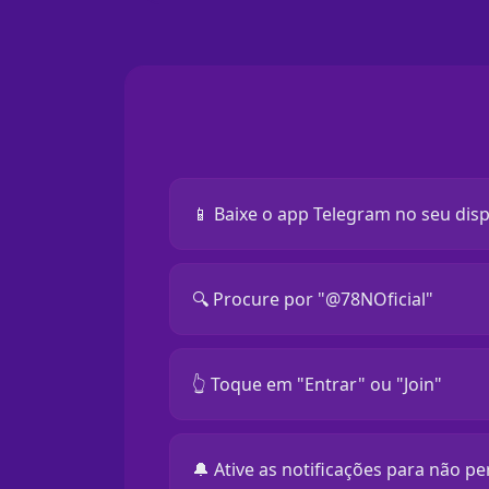
📱 Baixe o app Telegram no seu disp
🔍 Procure por "@78NOficial"
👆 Toque em "Entrar" ou "Join"
🔔 Ative as notificações para não p