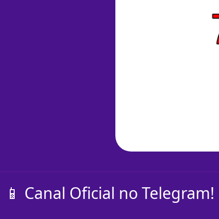
📱 Canal Oficial no Telegram!