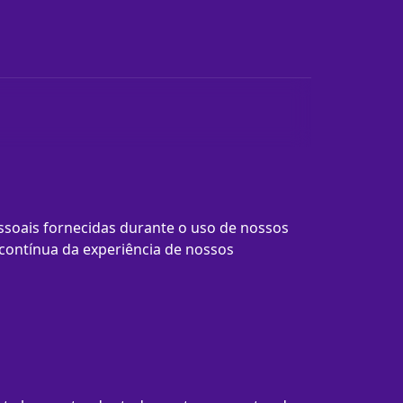
ssoais fornecidas durante o uso de nossos
 contínua da experiência de nossos