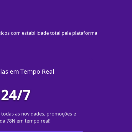
icos com estabilidade total pela plataforma
cias em Tempo Real
24/7
e todas as novidades, promoções e
 da 78N em tempo real!