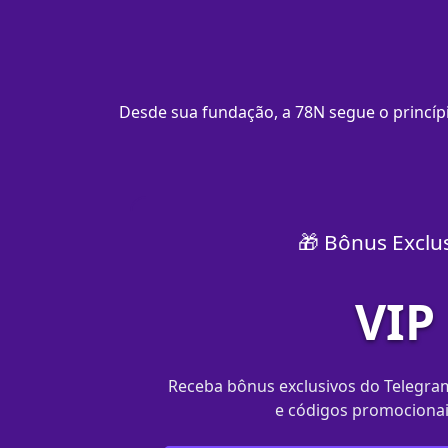
Desde sua fundação, a 78N segue o princípi
🎁 Bônus Exclu
VIP
Receba bônus exclusivos do Telegra
e códigos promocionai