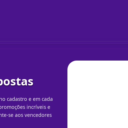
postas
no cadastro e em cada
promoções incríveis e
unte-se aos vencedores