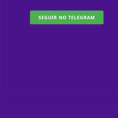
SEGUIR NO TELEGRAM