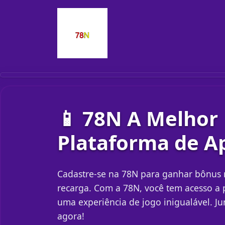
📱 78N A Melhor
Plataforma de A
Cadastre-se na 78N para ganhar bônus 
recarga. Com a 78N, você tem acesso a 
uma experiência de jogo inigualável. J
agora!