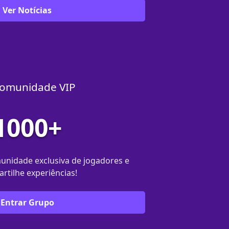
Ver Notícias
Comunidade VIP
1000+
unidade exclusiva de jogadores e
rtilhe experiências!
Entrar Grupo