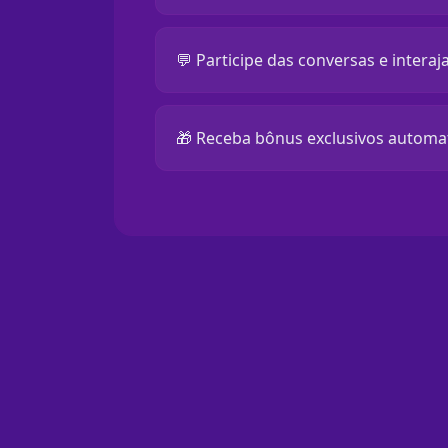
💬 Participe das conversas e interaj
🎁 Receba bônus exclusivos autom