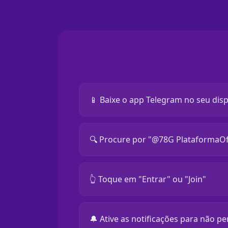
📱 Baixe o app Telegram no seu disp
🔍 Procure por "@78G PlataformaOfi
👆 Toque em "Entrar" ou "Join"
🔔 Ative as notificações para não p