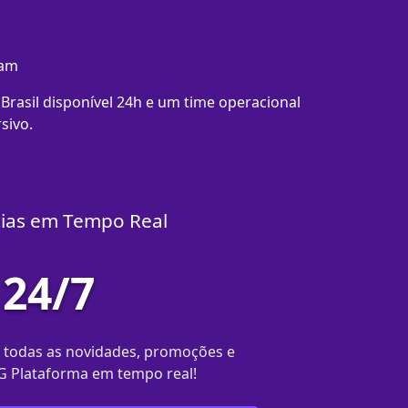
ram
rasil disponível 24h e um time operacional
sivo.
cias em Tempo Real
24/7
e todas as novidades, promoções e
G Plataforma em tempo real!