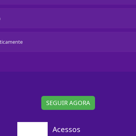
a
aticamente
SEGUIR AGORA
Acessos