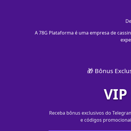
De
A 78G Plataforma é uma empresa de cassino
expe
🎁 Bônus Exclu
VIP
Receba bônus exclusivos do Telegra
e códigos promocionai