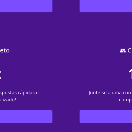
reto
👥 
t
espostas rápidas e
Junte-se a uma com
lizado!
compa
e