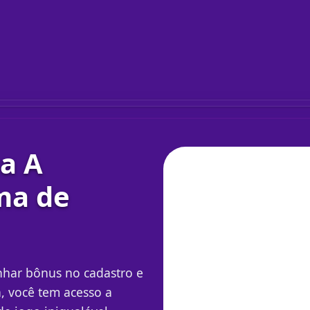
a A
ma de
nhar bônus no cadastro e
, você tem acesso a