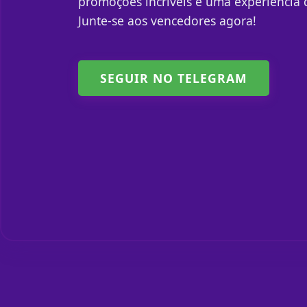
promoções incríveis e uma experiência d
Junte-se aos vencedores agora!
SEGUIR NO TELEGRAM