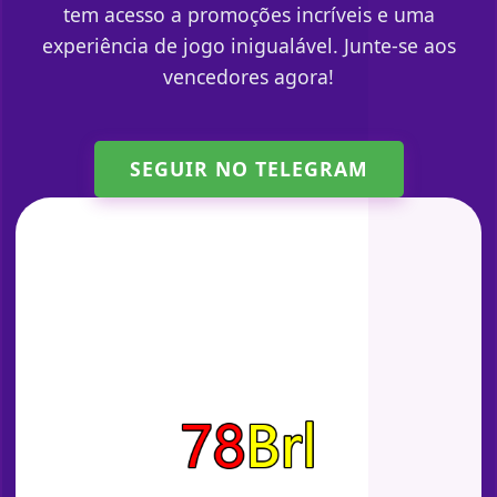
tem acesso a promoções incríveis e uma
experiência de jogo inigualável. Junte-se aos
vencedores agora!
SEGUIR NO TELEGRAM