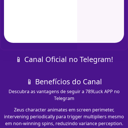
📱 Canal Oficial no Telegram!
📱 Benefícios do Canal
Descubra as vantagens de seguir a 789Luck APP no
Telegram
Zeus character animates em screen perimeter,
intervening periodically para trigger multipliers mesmo
em non-winning spins, reduzindo variance perception.