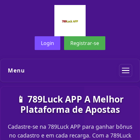
Login
Registrar-se
Menu
📱 789Luck APP A Melhor
Plataforma de Apostas
Cadastre-se na 789Luck APP para ganhar bônus
no cadastro e em cada recarga. Com a 789Luck