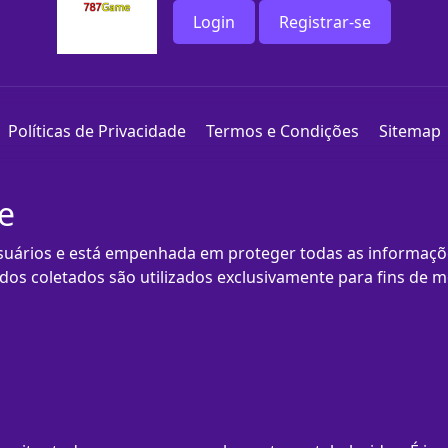
Login
Registrar-se
Políticas de Privacidade
Termos e Condições
Sitemap
de
usuários e está empenhada em proteger todas as informaçõ
os coletados são utilizados exclusivamente para fins de m