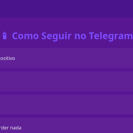
📱 Como Seguir no Telegram
ositivo
erder nada