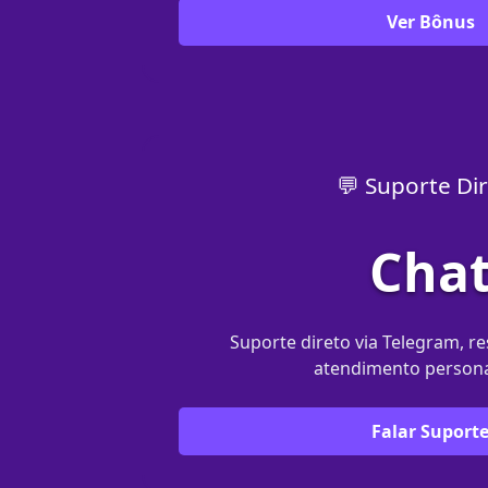
Ver Bônus
💬 Suporte Di
Cha
Suporte direto via Telegram, r
atendimento persona
Falar Suport