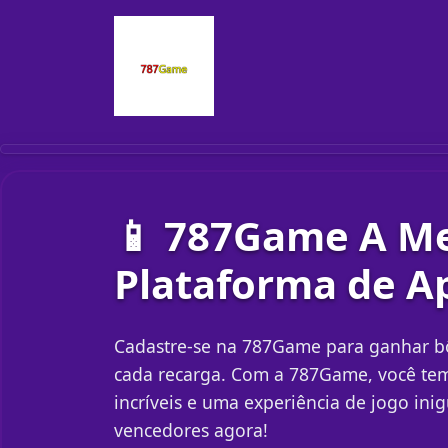
📱 787Game A M
Plataforma de A
Cadastre-se na 787Game para ganhar b
cada recarga. Com a 787Game, você te
incríveis e uma experiência de jogo inig
vencedores agora!