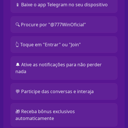
📱 Baixe o app Telegram no seu dispositivo
🔍 Procure por "@777WinOficial"
👆 Toque em "Entrar" ou "Join"
🔔 Ative as notificações para não perder
nada
💬 Participe das conversas e interaja
🎁 Receba bônus exclusivos
automaticamente