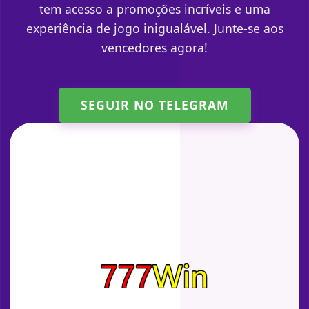
tem acesso a promoções incríveis e uma
experiência de jogo inigualável. Junte-se aos
vencedores agora!
SEGUIR NO TELEGRAM