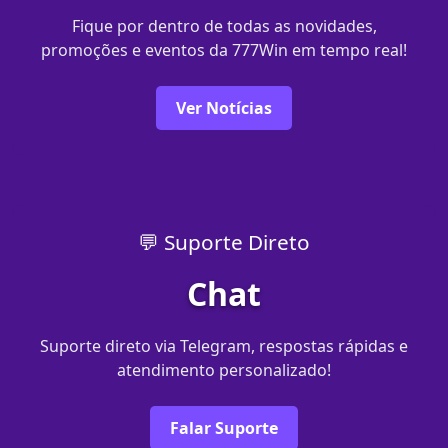
Fique por dentro de todas as novidades,
promoções e eventos da 777Win em tempo real!
Ver Notícias
💬 Suporte Direto
Chat
Suporte direto via Telegram, respostas rápidas e
atendimento personalizado!
Falar Suporte