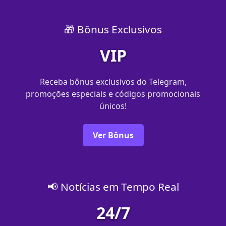
🎁 Bônus Exclusivos
VIP
Receba bônus exclusivos do Telegram,
promoções especiais e códigos promocionais
únicos!
Ver Bônus
📢 Notícias em Tempo Real
24/7