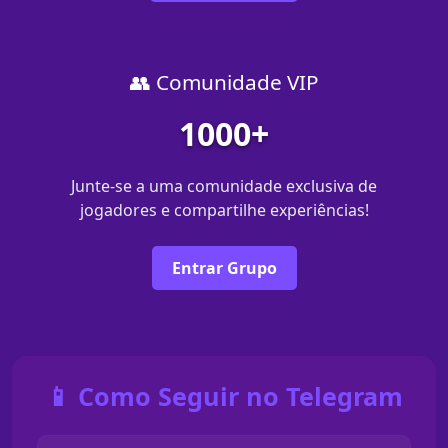
👥 Comunidade VIP
1000+
Junte-se a uma comunidade exclusiva de
jogadores e compartilhe experiências!
Entrar Grupo
📱 Como Seguir no Telegram