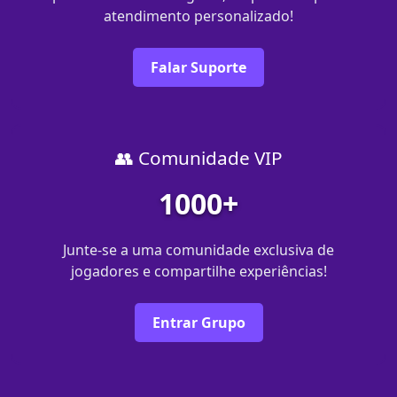
atendimento personalizado!
Falar Suporte
👥 Comunidade VIP
1000+
Junte-se a uma comunidade exclusiva de
jogadores e compartilhe experiências!
Entrar Grupo