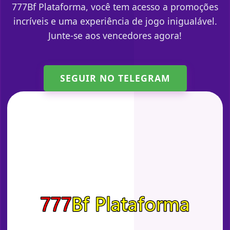
777Bf Plataforma, você tem acesso a promoções
incríveis e uma experiência de jogo inigualável.
Junte-se aos vencedores agora!
SEGUIR NO TELEGRAM