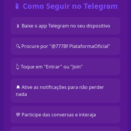
📱 Como Seguir no Telegram
📱 Baixe o app Telegram no seu dispositivo
🔍 Procure por "@777Bf PlataformaOficial"
👆 Toque em "Entrar" ou "Join"
🔔 Ative as notificações para não perder
nada
💬 Participe das conversas e interaja