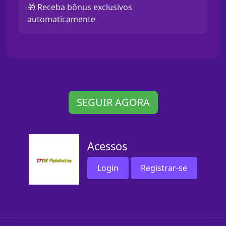
🎁 Receba bônus exclusivos
automaticamente
SEGUIR AGORA
Acessos
Login
Registrar-se