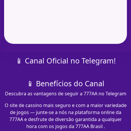
📱 Canal Oficial no Telegram!
📱 Benefícios do Canal
Descubra as vantagens de seguir a 777AA no Telegram
O site de cassino mais seguro e com a maior variedade
de jogos — junte-se a nós na plataforma online da
777AA e desfrute de diversão garantida a qualquer
hora com os jogos da 777AA Brasil .