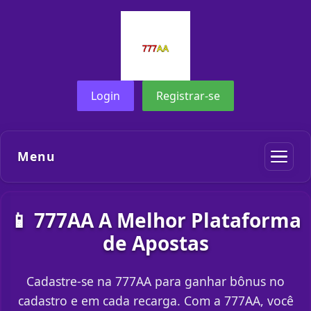
Login
Registrar-se
Menu
📱 777AA A Melhor Plataforma
de Apostas
Cadastre-se na 777AA para ganhar bônus no
cadastro e em cada recarga. Com a 777AA, você