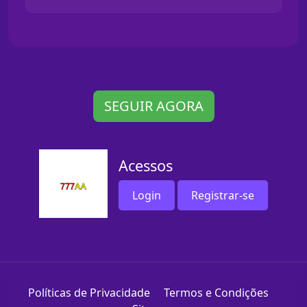
SEGUIR AGORA
Acessos
Login
Registrar-se
Políticas de Privacidade
Termos e Condições