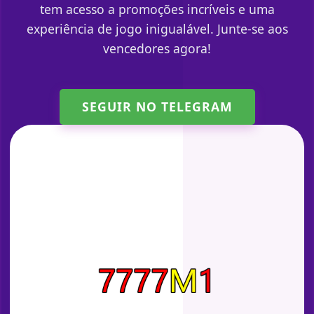
tem acesso a promoções incríveis e uma
experiência de jogo inigualável. Junte-se aos
vencedores agora!
SEGUIR NO TELEGRAM