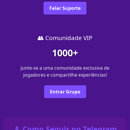
Falar Suporte
👥 Comunidade VIP
1000+
Junte-se a uma comunidade exclusiva de
jogadores e compartilhe experiências!
Entrar Grupo
📱 Como Seguir no Telegram