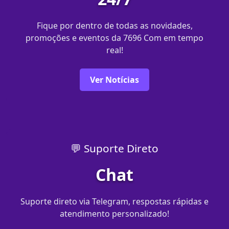
Fique por dentro de todas as novidades,
promoções e eventos da 7696 Com em tempo
real!
Ver Notícias
💬 Suporte Direto
Chat
Suporte direto via Telegram, respostas rápidas e
atendimento personalizado!