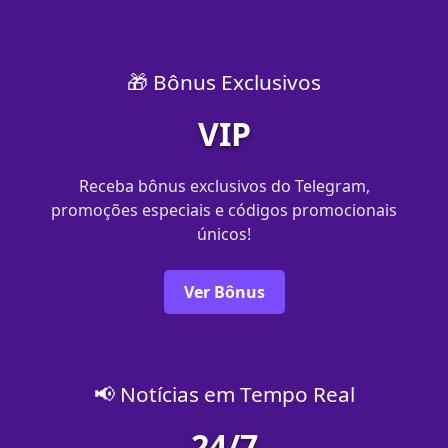
🎁 Bônus Exclusivos
VIP
Receba bônus exclusivos do Telegram,
promoções especiais e códigos promocionais
únicos!
Ver Bônus
📢 Notícias em Tempo Real
24/7