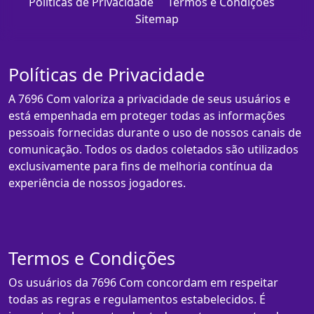
Políticas de Privacidade
Termos e Condições
Sitemap
Políticas de Privacidade
A 7696 Com valoriza a privacidade de seus usuários e
está empenhada em proteger todas as informações
pessoais fornecidas durante o uso de nossos canais de
comunicação. Todos os dados coletados são utilizados
exclusivamente para fins de melhoria contínua da
experiência de nossos jogadores.
Termos e Condições
Os usuários da 7696 Com concordam em respeitar
todas as regras e regulamentos estabelecidos. É