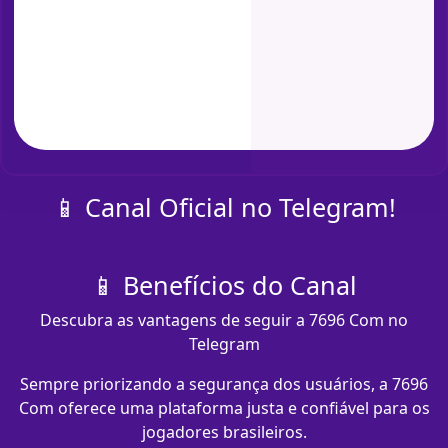
📱 Canal Oficial no Telegram!
📱 Benefícios do Canal
Descubra as vantagens de seguir a 7696 Com no
Telegram
Sempre priorizando a segurança dos usuários, a 7696
Com oferece uma plataforma justa e confiável para os
jogadores brasileiros.