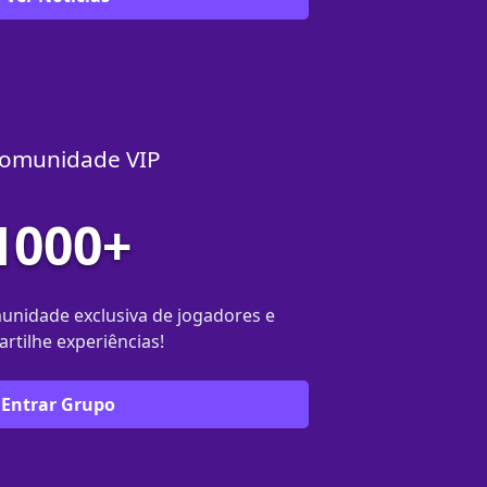
Comunidade VIP
1000+
unidade exclusiva de jogadores e
rtilhe experiências!
Entrar Grupo