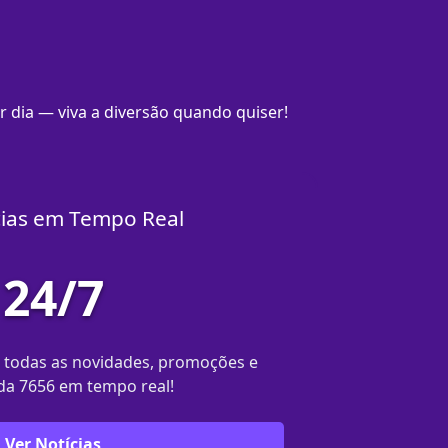
 dia — viva a diversão quando quiser!
cias em Tempo Real
24/7
e todas as novidades, promoções e
da 7656 em tempo real!
Ver Notícias