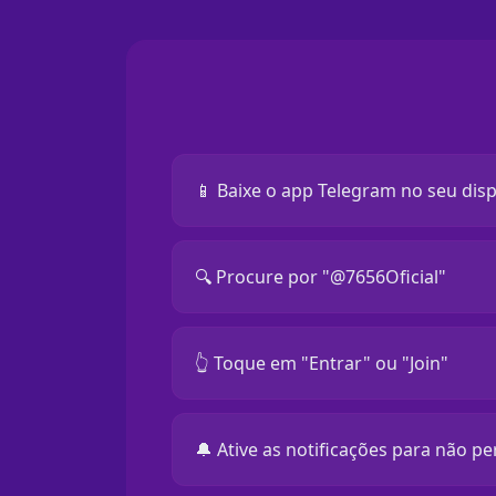
📱 Baixe o app Telegram no seu disp
🔍 Procure por "@7656Oficial"
👆 Toque em "Entrar" ou "Join"
🔔 Ative as notificações para não p