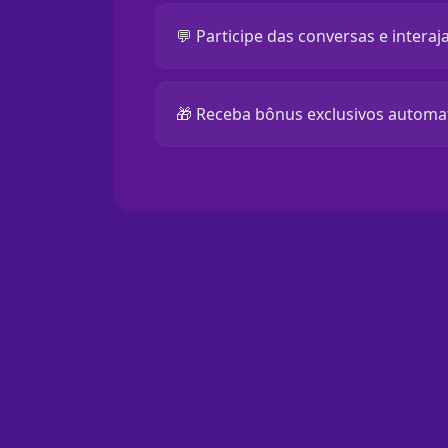
💬 Participe das conversas e interaj
🎁 Receba bônus exclusivos autom