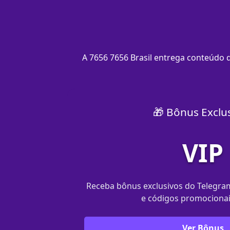
A 7656 7656 Brasil entrega conteúdo 
🎁 Bônus Exclu
VIP
Receba bônus exclusivos do Telegra
e códigos promocionai
Ver Bônus