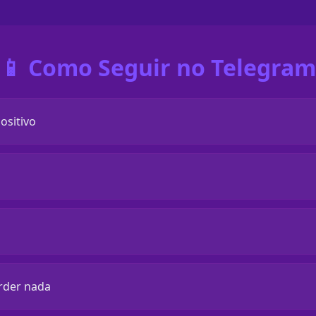
📱 Como Seguir no Telegram
ositivo
erder nada