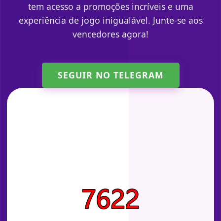
tem acesso a promoções incríveis e uma
experiência de jogo inigualável. Junte-se aos
vencedores agora!
SEGUIR NO TELEGRAM