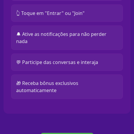
👆 Toque em "Entrar" ou "Join"
🔔 Ative as notificações para não perder
nada
💬 Participe das conversas e interaja
🎁 Receba bônus exclusivos
automaticamente