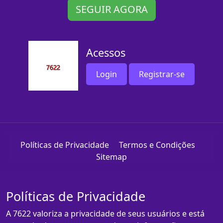
SEGUIR AGORA
Acessos
Login
Registrar-se
Políticas de Privacidade
Termos e Condições
Sitemap
Políticas de Privacidade
A 7622 valoriza a privacidade de seus usuários e está