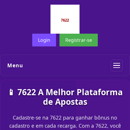
Login
Registrar-se
Menu
📱 7622 A Melhor Plataforma
de Apostas
Cadastre-se na 7622 para ganhar bônus no
cadastro e em cada recarga. Com a 7622, você