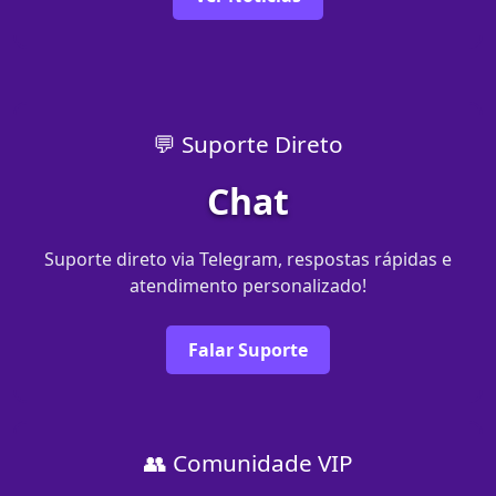
💬 Suporte Direto
Chat
Suporte direto via Telegram, respostas rápidas e
atendimento personalizado!
Falar Suporte
👥 Comunidade VIP