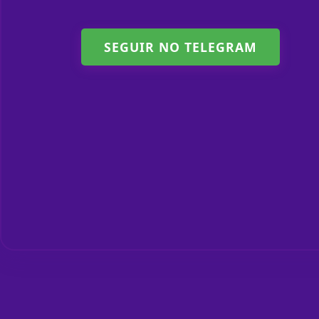
SEGUIR NO TELEGRAM