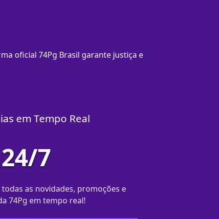
 oficial 74Pg Brasil garante justiça e
cias em Tempo Real
24/7
e todas as novidades, promoções e
da 74Pg em tempo real!