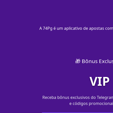
A 74Pg é um aplicativo de apostas com
🎁 Bônus Exclu
VIP
Receba bônus exclusivos do Telegra
e códigos promocionai