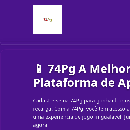
📱 74Pg A Melho
Plataforma de A
Cadastre-se na 74Pg para ganhar bônus
recarga. Com a 74Pg, você tem acesso a
uma experiência de jogo inigualável. J
agora!