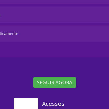
a
aticamente
SEGUIR AGORA
Acessos