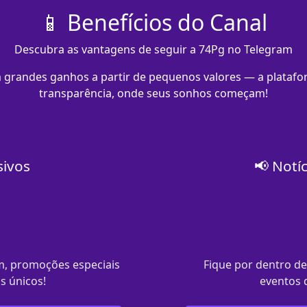
📱 Benefícios do Canal
Descubra as vantagens de seguir a 74Pg no Telegram
 grandes ganhos a partir de pequenos valores — a plataforma
transparência, onde seus sonhos começam!
sivos
📢 Notí
m, promoções especiais
Fique por dentro d
s únicos!
eventos 