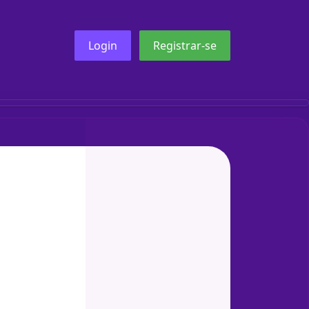
Login
Registrar-se