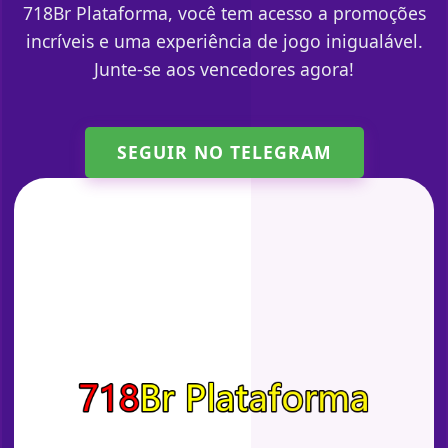
718Br Plataforma, você tem acesso a promoções
incríveis e uma experiência de jogo inigualável.
Junte-se aos vencedores agora!
SEGUIR NO TELEGRAM