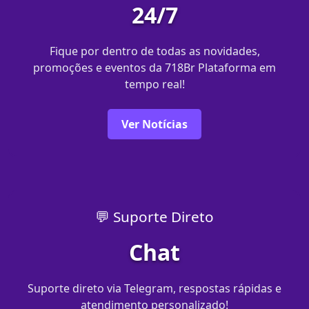
24/7
Fique por dentro de todas as novidades,
promoções e eventos da 718Br Plataforma em
tempo real!
Ver Notícias
💬 Suporte Direto
Chat
Suporte direto via Telegram, respostas rápidas e
atendimento personalizado!