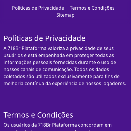
Políticas de Privacidade
Termos e Condições
Sitemap
Políticas de Privacidade
A 718Br Plataforma valoriza a privacidade de seus
usuários e está empenhada em proteger todas as
informações pessoais fornecidas durante o uso de
nossos canais de comunicação. Todos os dados
coletados são utilizados exclusivamente para fins de
melhoria contínua da experiência de nossos jogadores.
Termos e Condições
Os usuários da 718Br Plataforma concordam em