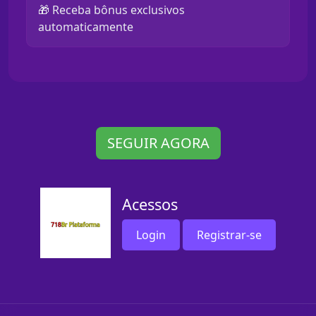
🎁 Receba bônus exclusivos
automaticamente
SEGUIR AGORA
Acessos
Login
Registrar-se