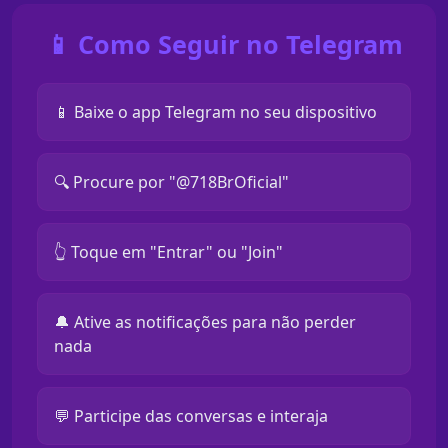
📱 Como Seguir no Telegram
📱 Baixe o app Telegram no seu dispositivo
🔍 Procure por "@718BrOficial"
👆 Toque em "Entrar" ou "Join"
🔔 Ative as notificações para não perder
nada
💬 Participe das conversas e interaja