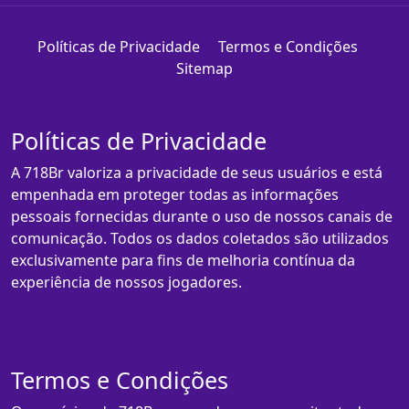
Políticas de Privacidade
Termos e Condições
Sitemap
Políticas de Privacidade
A 718Br valoriza a privacidade de seus usuários e está
empenhada em proteger todas as informações
pessoais fornecidas durante o uso de nossos canais de
comunicação. Todos os dados coletados são utilizados
exclusivamente para fins de melhoria contínua da
experiência de nossos jogadores.
Termos e Condições