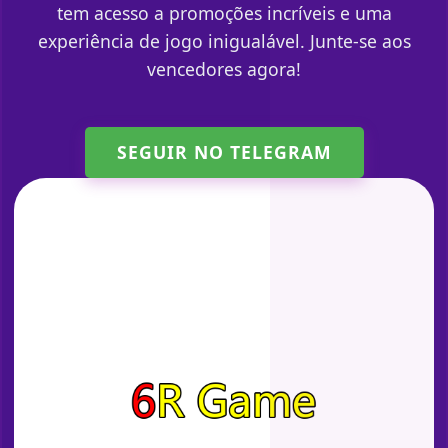
tem acesso a promoções incríveis e uma
experiência de jogo inigualável. Junte-se aos
vencedores agora!
SEGUIR NO TELEGRAM