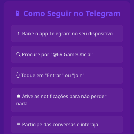
📱 Como Seguir no Telegram
📱 Baixe o app Telegram no seu dispositivo
🔍 Procure por "@6R GameOficial"
👆 Toque em "Entrar" ou "Join"
🔔 Ative as notificações para não perder
nada
💬 Participe das conversas e interaja