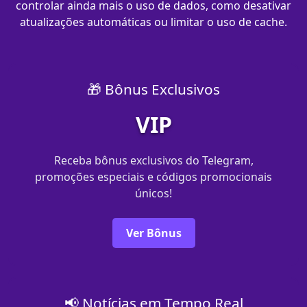
controlar ainda mais o uso de dados, como desativar
atualizações automáticas ou limitar o uso de cache.
🎁 Bônus Exclusivos
VIP
Receba bônus exclusivos do Telegram,
promoções especiais e códigos promocionais
únicos!
Ver Bônus
📢 Notícias em Tempo Real