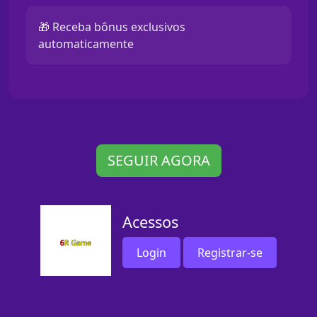
🎁 Receba bônus exclusivos
automaticamente
SEGUIR AGORA
Acessos
Login
Registrar-se