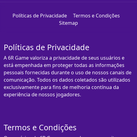
Políticas de Privacidade
Termos e Condições
Sitemap
Políticas de Privacidade
A 6R Game valoriza a privacidade de seus usuários e
está empenhada em proteger todas as informações
pessoais fornecidas durante o uso de nossos canais de
comunicação. Todos os dados coletados são utilizados
exclusivamente para fins de melhoria contínua da
experiência de nossos jogadores.
Termos e Condições