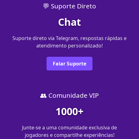
💬 Suporte Direto
Chat
Suporte direto via Telegram, respostas rápidas e
atendimento personalizado!
Falar Suporte
👥 Comunidade VIP
1000+
Junte-se a uma comunidade exclusiva de
jogadores e compartilhe experiências!