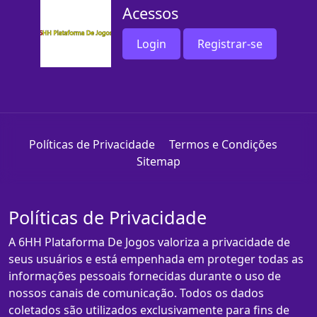
Acessos
Login
Registrar-se
Políticas de Privacidade
Termos e Condições
Sitemap
Políticas de Privacidade
A 6HH Plataforma De Jogos valoriza a privacidade de
seus usuários e está empenhada em proteger todas as
informações pessoais fornecidas durante o uso de
nossos canais de comunicação. Todos os dados
coletados são utilizados exclusivamente para fins de