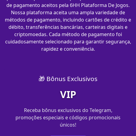
de pagamento aceitos pela 6HH Plataforma De Jogos.
Nossa plataforma aceita uma ampla variedade de
métodos de pagamento, incluindo cartões de crédito e
débito, transferências bancárias, carteiras digitais e
criptomoedas. Cada método de pagamento foi
cuidadosamente selecionado para garantir segurança,
rapidez e conveniência.
🎁 Bônus Exclusivos
VIP
Receba bônus exclusivos do Telegram,
promoções especiais e códigos promocionais
únicos!