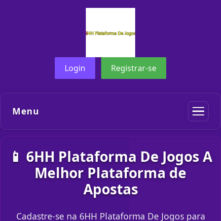
Login
Registrar-se
Menu
📱 6HH Plataforma De Jogos A
Melhor Plataforma de
Apostas
Cadastre-se na 6HH Plataforma De Jogos para