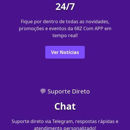
24/7
Fique por dentro de todas as novidades,
promoções e eventos da 68Z Com APP em
tempo real!
Ver Notícias
💬 Suporte Direto
Chat
Suporte direto via Telegram, respostas rápidas e
atendimento personalizado!