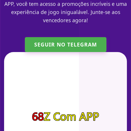
APP, você tem acesso a promoções incríveis e uma
experiência de jogo inigualável. Junte-se aos
vencedores agora!
SEGUIR NO TELEGRAM