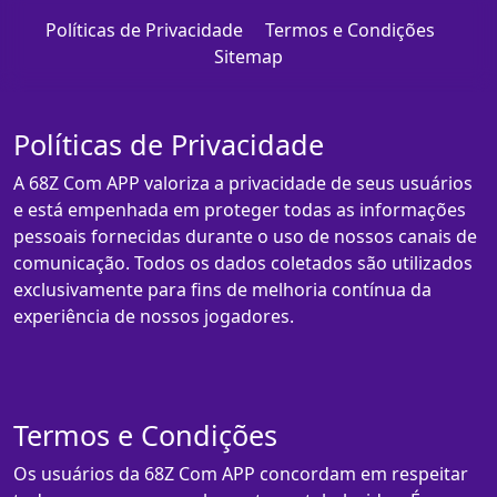
Políticas de Privacidade
Termos e Condições
Sitemap
Políticas de Privacidade
A 68Z Com APP valoriza a privacidade de seus usuários
e está empenhada em proteger todas as informações
pessoais fornecidas durante o uso de nossos canais de
comunicação. Todos os dados coletados são utilizados
exclusivamente para fins de melhoria contínua da
experiência de nossos jogadores.
Termos e Condições
Os usuários da 68Z Com APP concordam em respeitar