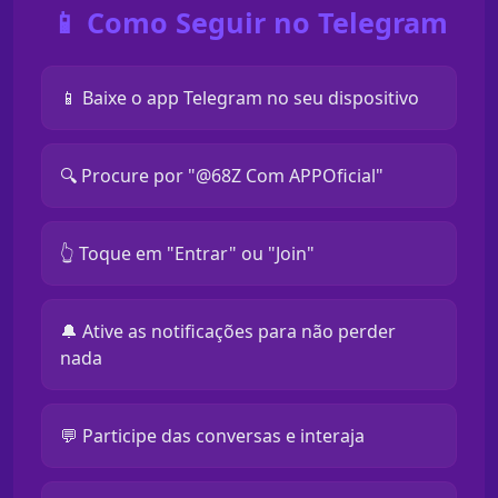
📱 Como Seguir no Telegram
📱 Baixe o app Telegram no seu dispositivo
🔍 Procure por "@68Z Com APPOficial"
👆 Toque em "Entrar" ou "Join"
🔔 Ative as notificações para não perder
nada
💬 Participe das conversas e interaja