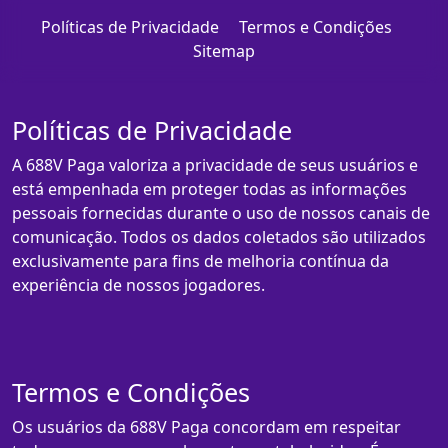
Políticas de Privacidade
Termos e Condições
Sitemap
Políticas de Privacidade
A 688V Paga valoriza a privacidade de seus usuários e
está empenhada em proteger todas as informações
pessoais fornecidas durante o uso de nossos canais de
comunicação. Todos os dados coletados são utilizados
exclusivamente para fins de melhoria contínua da
experiência de nossos jogadores.
Termos e Condições
Os usuários da 688V Paga concordam em respeitar