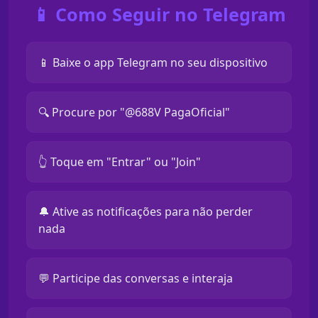
📱 Como Seguir no Telegram
📱 Baixe o app Telegram no seu dispositivo
🔍 Procure por "@688V PagaOficial"
👆 Toque em "Entrar" ou "Join"
🔔 Ative as notificações para não perder
nada
💬 Participe das conversas e interaja