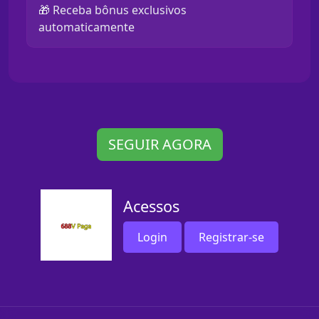
🎁 Receba bônus exclusivos
automaticamente
SEGUIR AGORA
Acessos
Login
Registrar-se