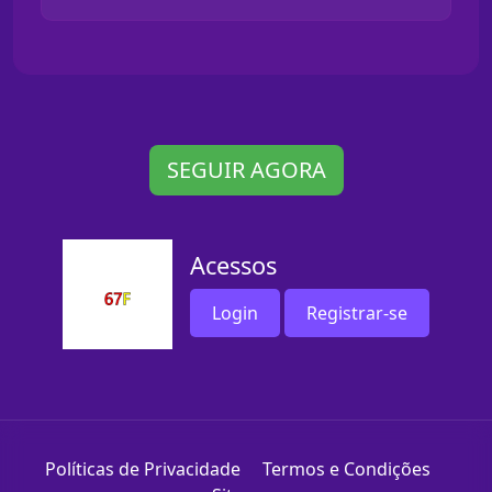
SEGUIR AGORA
Acessos
Login
Registrar-se
Políticas de Privacidade
Termos e Condições