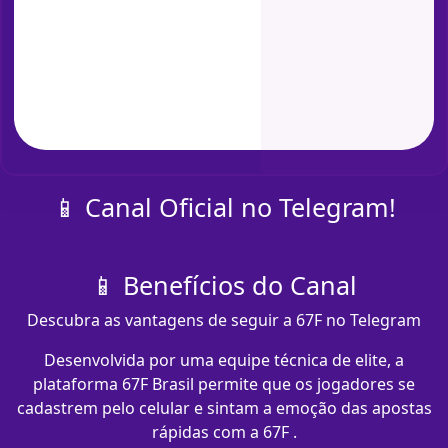
📱 Canal Oficial no Telegram!
📱 Benefícios do Canal
Descubra as vantagens de seguir a 67F no Telegram
Desenvolvida por uma equipe técnica de elite, a
plataforma 67F Brasil permite que os jogadores se
cadastrem pelo celular e sintam a emoção das apostas
rápidas com a 67F .