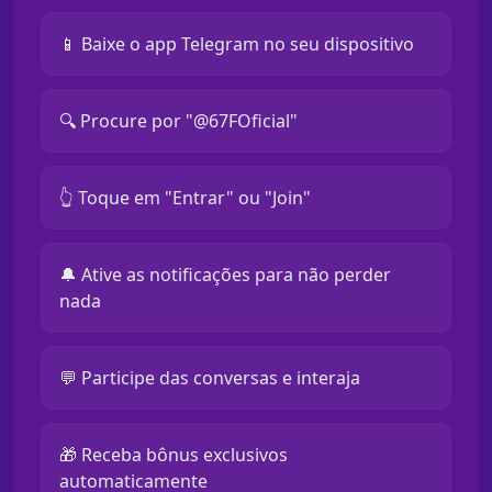
📱 Baixe o app Telegram no seu dispositivo
🔍 Procure por "@67FOficial"
👆 Toque em "Entrar" ou "Join"
🔔 Ative as notificações para não perder
nada
💬 Participe das conversas e interaja
🎁 Receba bônus exclusivos
automaticamente