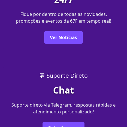
Fique por dentro de todas as novidades,
promoções e eventos da 67F em tempo real!
Ver Notícias
💬 Suporte Direto
Chat
Suporte direto via Telegram, respostas rápidas e
atendimento personalizado!