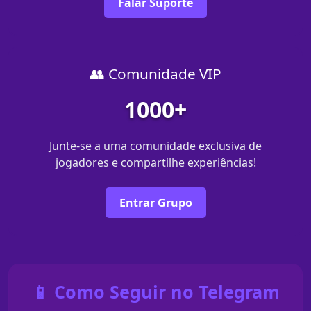
Falar Suporte
👥 Comunidade VIP
1000+
Junte-se a uma comunidade exclusiva de
jogadores e compartilhe experiências!
Entrar Grupo
📱 Como Seguir no Telegram