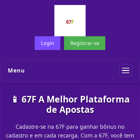
Login
Registrar-se
Menu
📱 67F A Melhor Plataforma
de Apostas
Cadastre-se na 67F para ganhar bônus no
cadastro e em cada recarga. Com a 67F, você tem