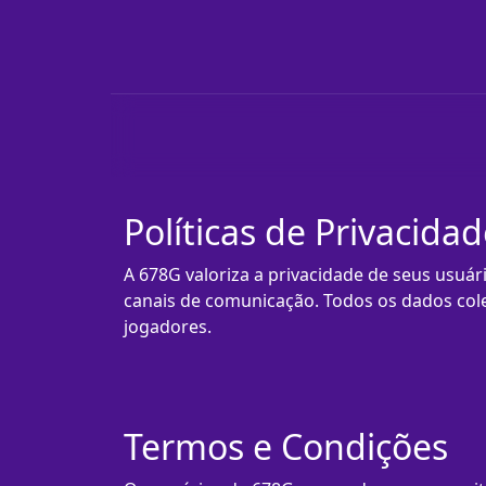
Políticas de Privacida
A 678G valoriza a privacidade de seus usuá
canais de comunicação. Todos os dados cole
jogadores.
Termos e Condições