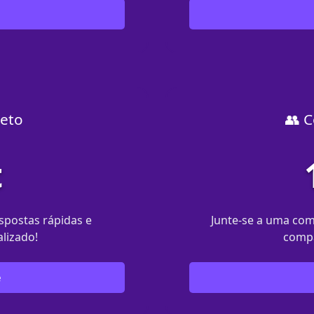
reto
👥 
t
espostas rápidas e
Junte-se a uma com
lizado!
compa
e