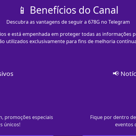
📱 Benefícios do Canal
Descubra as vantagens de seguir a 678G no Telegram
ários e está empenhada em proteger todas as informações p
ão utilizados exclusivamente para fins de melhoria contínu
sivos
📢 Notí
m, promoções especiais
Fique por dentro d
s únicos!
eventos 