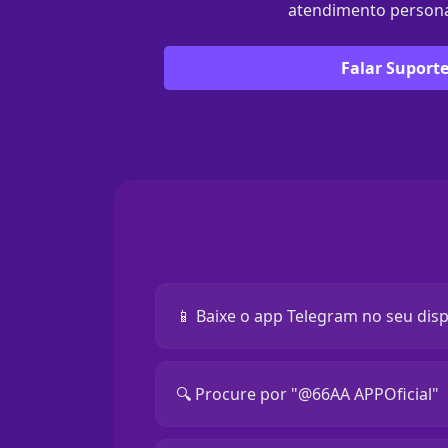
atendimento persona
Falar Suport
📱 Baixe o app Telegram no seu disp
🔍 Procure por "@66AA APPOficial"