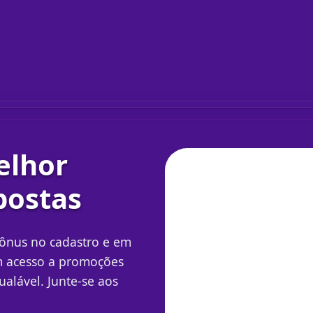
elhor
postas
ônus no cadastro e em
m acesso a promoções
ualável. Junte-se aos