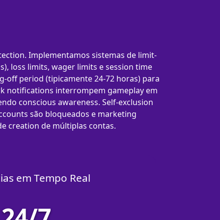
ection. Implementamos sistemas de limit-
, loss limits, wager limits e session time
g-off period (tipicamente 24-72 horas) para
ck notifications interrompem gameplay em
endo conscious awareness. Self-exclusion
accounts são bloqueados e marketing
 creation de múltiplas contas.
cias em Tempo Real
24/7