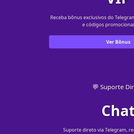
Receba bônus exclusivos do Telegra
e códigos promocionai
Ver Bônus
💬 Suporte Di
Cha
Suporte direto via Telegram, r