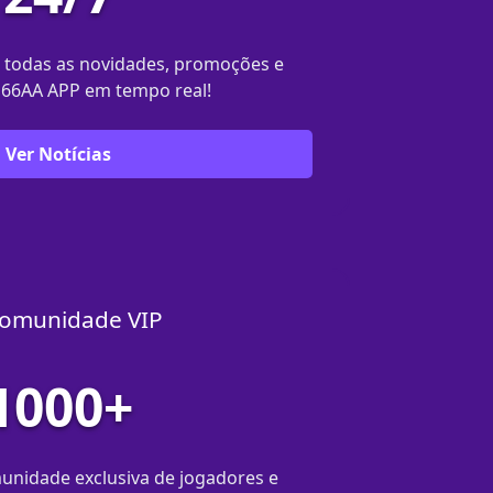
e todas as novidades, promoções e
 66AA APP em tempo real!
Ver Notícias
Comunidade VIP
1000+
unidade exclusiva de jogadores e