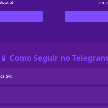
lizado!
compa
e
📱 Como Seguir no Telegram
ositivo