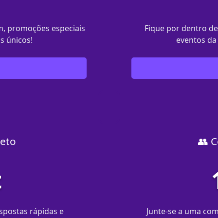
m, promoções especiais
Fique por dentro d
s únicos!
eventos da
reto
👥 
t
espostas rápidas e
Junte-se a uma com