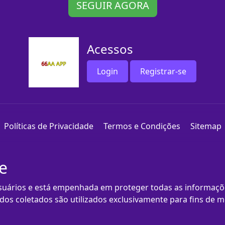
SEGUIR AGORA
Acessos
Login
Registrar-se
Políticas de Privacidade
Termos e Condições
Sitemap
de
usuários e está empenhada em proteger todas as informaçõ
os coletados são utilizados exclusivamente para fins de m