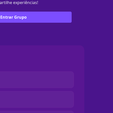
rtilhe experiências!
Entrar Grupo