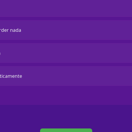
erder nada
a
aticamente