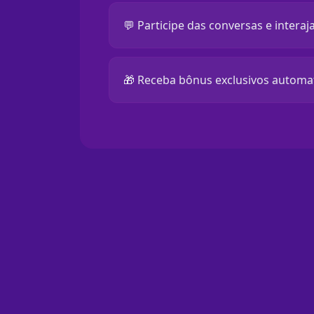
💬 Participe das conversas e interaj
🎁 Receba bônus exclusivos autom