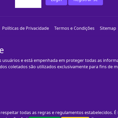
Políticas de Privacidade
Termos e Condições
Sitemap
de
us usuários e está empenhada em proteger todas as inform
os coletados são utilizados exclusivamente para fins de m
espeitar todas as regras e regulamentos estabelecidos. É 