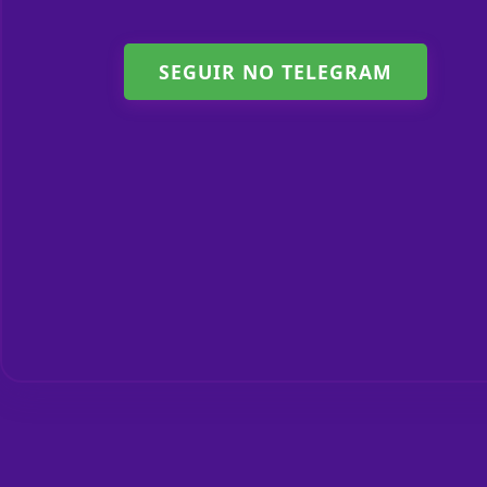
SEGUIR NO TELEGRAM