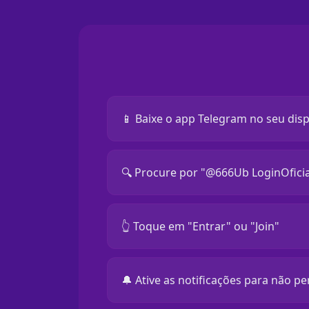
📱 Baixe o app Telegram no seu disp
🔍 Procure por "@666Ub LoginOficia
👆 Toque em "Entrar" ou "Join"
🔔 Ative as notificações para não p