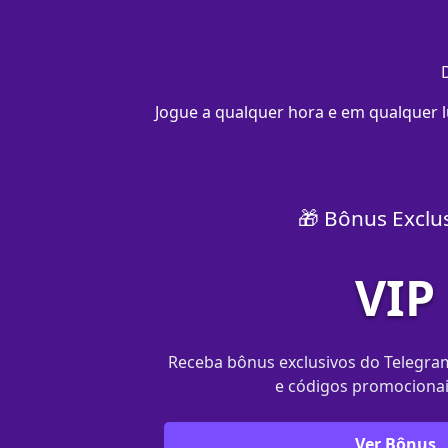
Jogue a qualquer hora e em qualquer l
🎁 Bônus Exclu
VIP
Receba bônus exclusivos do Telegra
e códigos promocionai
Ver Bônus