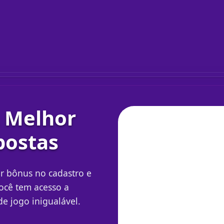
A Melhor
postas
r bônus no cadastro e
ocê tem acesso a
e jogo inigualável.