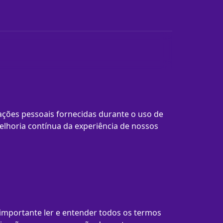
ações pessoais fornecidas durante o uso de
elhoria contínua da experiência de nossos
importante ler e entender todos os termos