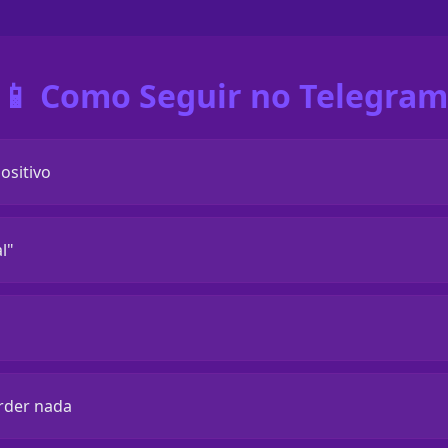
📱 Como Seguir no Telegram
ositivo
l"
erder nada