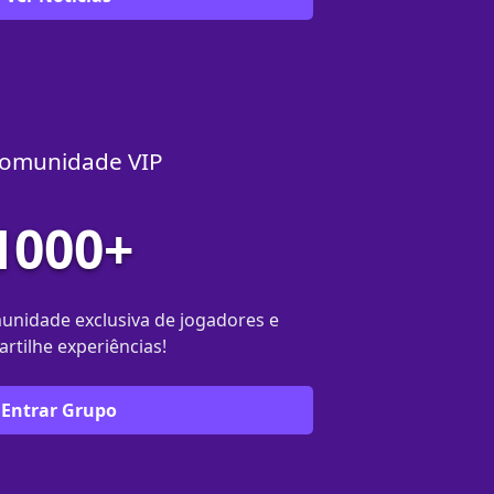
Comunidade VIP
1000+
unidade exclusiva de jogadores e
rtilhe experiências!
Entrar Grupo