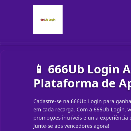
📱 666Ub Login 
Plataforma de A
Cadastre-se na 666Ub Login para ganha
em cada recarga. Com a 666Ub Login, v
promoções incríveis e uma experiência d
Junte-se aos vencedores agora!