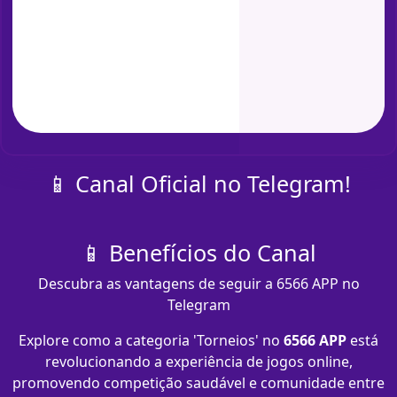
📱 Canal Oficial no Telegram!
📱 Benefícios do Canal
Descubra as vantagens de seguir a 6566 APP no
Telegram
Explore como a categoria 'Torneios' no
6566 APP
está
revolucionando a experiência de jogos online,
promovendo competição saudável e comunidade entre