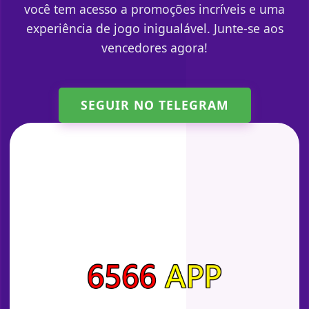
você tem acesso a promoções incríveis e uma
experiência de jogo inigualável. Junte-se aos
vencedores agora!
SEGUIR NO TELEGRAM