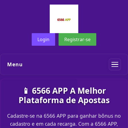
Login
Registrar-se
Menu
📱 6566 APP A Melhor
Plataforma de Apostas
Cadastre-se na 6566 APP para ganhar bônus no
cadastro e em cada recarga. Com a 6566 APP,