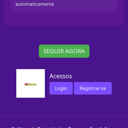
automaticamente
SEGUIR AGORA
Acessos
Login
Registrar-se