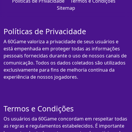
Políticas de Privacidade
Termos e Condições
Sitemap
Políticas de Privacidade
A 60Game valoriza a privacidade de seus usuários e
está empenhada em proteger todas as informações
pessoais fornecidas durante o uso de nossos canais de
comunicação. Todos os dados coletados são utilizados
exclusivamente para fins de melhoria contínua da
experiência de nossos jogadores.
Termos e Condições
Os usuários da 60Game concordam em respeitar todas
as regras e regulamentos estabelecidos. É importante