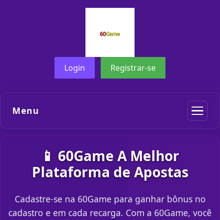
Login
Registrar-se
Menu
📱 60Game A Melhor
Plataforma de Apostas
Cadastre-se na 60Game para ganhar bônus no
cadastro e em cada recarga. Com a 60Game, você