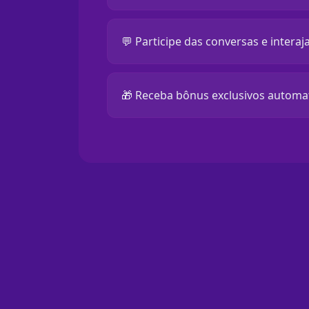
💬 Participe das conversas e interaj
🎁 Receba bônus exclusivos autom