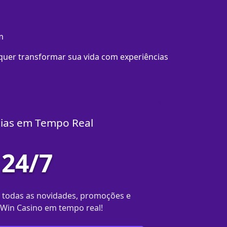
m
quer transformar sua vida com experiências
cias em Tempo Real
24/7
e todas as novidades, promoções e
5Win Casino em tempo real!