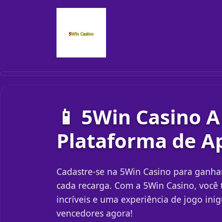
📱 5Win Casino 
Plataforma de A
Cadastre-se na 5Win Casino para ganha
cada recarga. Com a 5Win Casino, você
incríveis e uma experiência de jogo inig
vencedores agora!