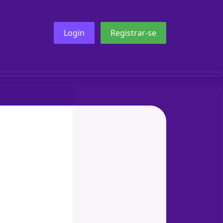
Login
Registrar-se