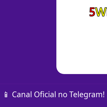
📱 Canal Oficial no Telegram!