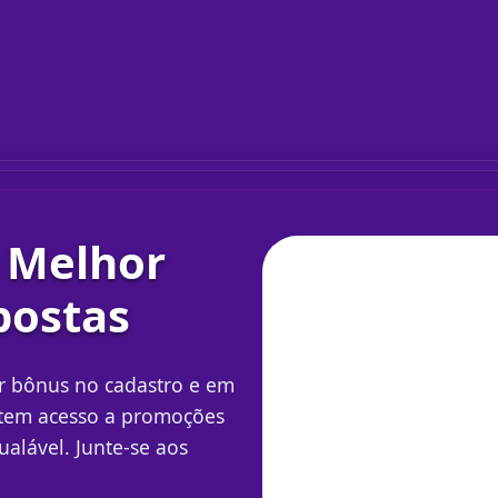
A Melhor
postas
r bônus no cadastro e em
 tem acesso a promoções
ualável. Junte-se aos