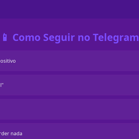
📱 Como Seguir no Telegram
ositivo
l"
erder nada