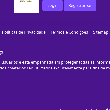
Login
Registrar-se
Políticas de Privacidade
Termos e Condições
Sitemap
de
us usuários e está empenhada em proteger todas as inform
os coletados são utilizados exclusivamente para fins de m