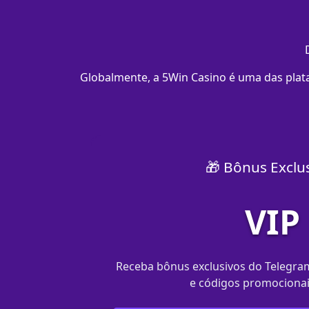
Globalmente, a 5Win Casino é uma das plat
🎁 Bônus Exclu
VIP
Receba bônus exclusivos do Telegra
e códigos promocionai