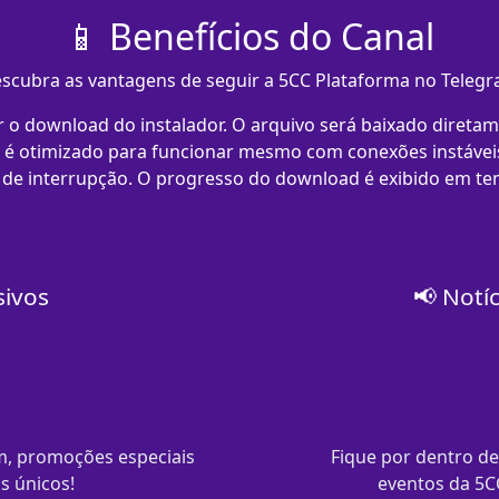
📱 Benefícios do Canal
scubra as vantagens de seguir a 5CC Plataforma no Teleg
r o download do instalador. O arquivo será baixado diret
 é otimizado para funcionar mesmo com conexões instáv
de interrupção. O progresso do download é exibido em te
sivos
📢 Notí
m, promoções especiais
Fique por dentro d
s únicos!
eventos da 5C