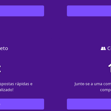
reto
👥 
t
espostas rápidas e
Junte-se a uma com
lizado!
compa
e