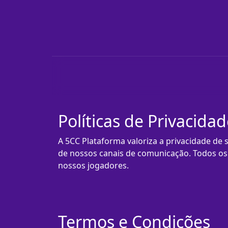
Políticas de Privacida
A 5CC Plataforma valoriza a privacidade de
de nossos canais de comunicação. Todos os 
nossos jogadores.
Termos e Condições