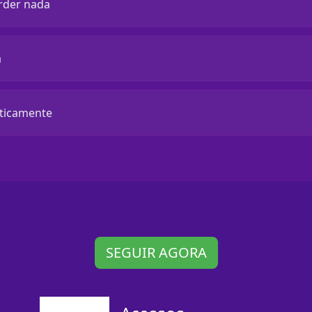
erder nada
a
aticamente
SEGUIR AGORA