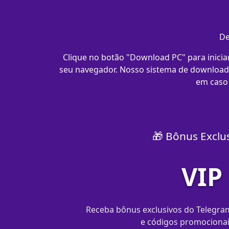
De
Clique no botão "Download PC" para inicia
seu navegador. Nosso sistema de download
em caso 
🎁 Bônus Exclu
VIP
Receba bônus exclusivos do Telegra
e códigos promocionai