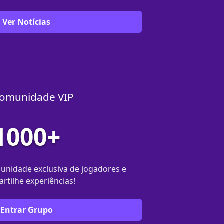
Ver Notícias
Comunidade VIP
1000+
unidade exclusiva de jogadores e
rtilhe experiências!
Entrar Grupo