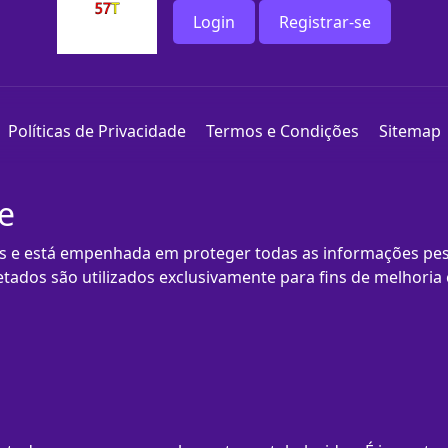
Login
Registrar-se
Políticas de Privacidade
Termos e Condições
Sitemap
de
ios e está empenhada em proteger todas as informações pe
tados são utilizados exclusivamente para fins de melhoria