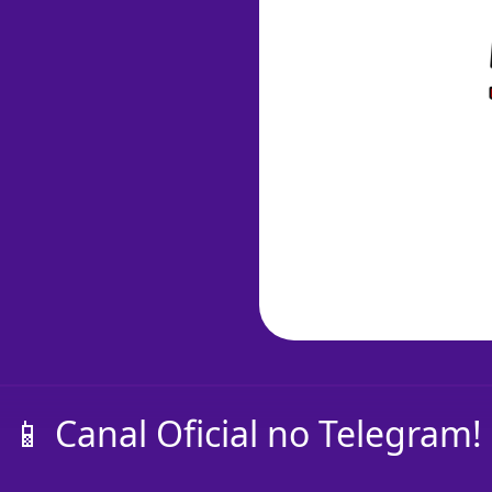
📱 Canal Oficial no Telegram!