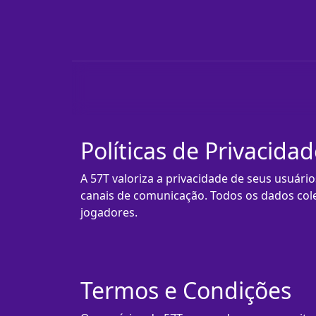
Políticas de Privacida
A 57T valoriza a privacidade de seus usuár
canais de comunicação. Todos os dados cole
jogadores.
Termos e Condições