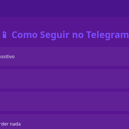
📱 Como Seguir no Telegram
ositivo
erder nada