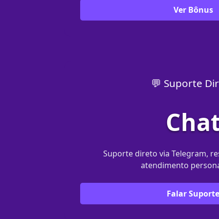
Ver Bônus
💬 Suporte Di
Cha
Suporte direto via Telegram, r
atendimento persona
Falar Suport