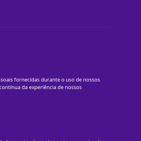
ssoais fornecidas durante o uso de nossos
 contínua da experiência de nossos