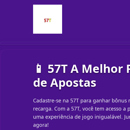
📱 57T A Melhor
de Apostas
Cadastre-se na 57T para ganhar bônus 
recarga. Com a 57T, você tem acesso a 
uma experiência de jogo inigualável. J
agora!