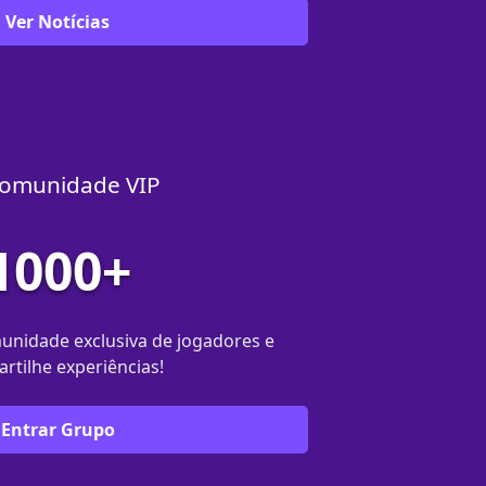
Ver Notícias
Comunidade VIP
1000+
unidade exclusiva de jogadores e
rtilhe experiências!
Entrar Grupo