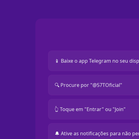
📱 Baixe o app Telegram no seu disp
🔍 Procure por "@57TOficial"
👆 Toque em "Entrar" ou "Join"
🔔 Ative as notificações para não p