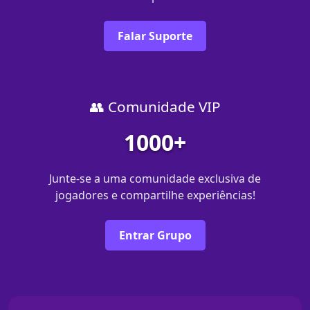
Falar Suporte
👥 Comunidade VIP
1000+
Junte-se a uma comunidade exclusiva de
jogadores e compartilhe experiências!
Entrar Grupo