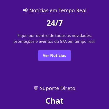
📢 Notícias em Tempo Real
24/7
Fique por dentro de todas as novidades,
promoções e eventos da 57A em tempo real!
Ver Notícias
💬 Suporte Direto
Chat