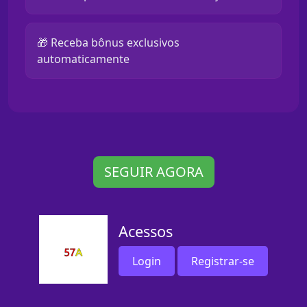
🎁 Receba bônus exclusivos
automaticamente
SEGUIR AGORA
Acessos
Login
Registrar-se