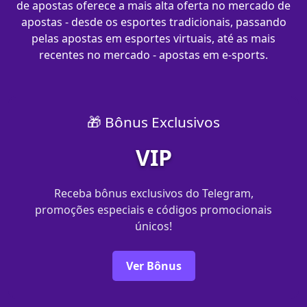
de apostas oferece a mais alta oferta no mercado de
apostas - desde os esportes tradicionais, passando
pelas apostas em esportes virtuais, até as mais
recentes no mercado - apostas em e-sports.
🎁 Bônus Exclusivos
VIP
Receba bônus exclusivos do Telegram,
promoções especiais e códigos promocionais
únicos!
Ver Bônus