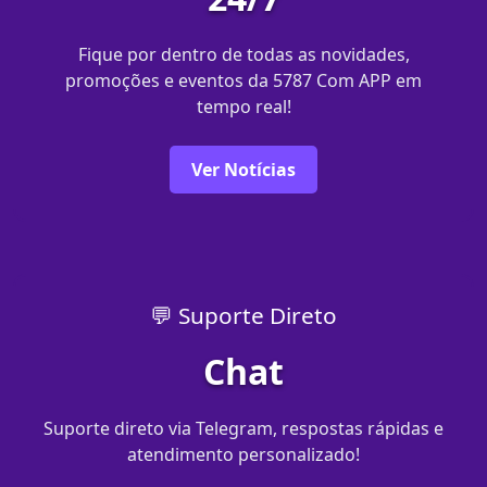
Fique por dentro de todas as novidades,
promoções e eventos da 5787 Com APP em
tempo real!
Ver Notícias
💬 Suporte Direto
Chat
Suporte direto via Telegram, respostas rápidas e
atendimento personalizado!