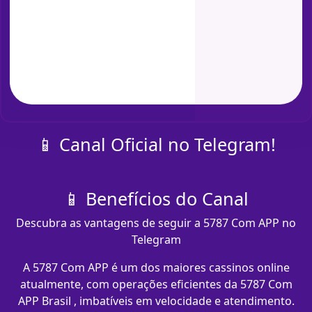
📱 Canal Oficial no Telegram!
📱 Benefícios do Canal
Descubra as vantagens de seguir a 5787 Com APP no
Telegram
A 5787 Com APP é um dos maiores cassinos online
atualmente, com operações eficientes da 5787 Com
APP Brasil , imbatíveis em velocidade e atendimento.