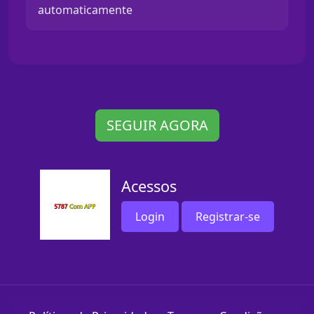
automaticamente
SEGUIR AGORA
Acessos
Login
Registrar-se