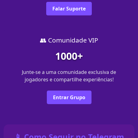
Falar Suporte
👥 Comunidade VIP
1000+
Junte-se a uma comunidade exclusiva de
jogadores e compartilhe experiências!
Entrar Grupo
📱 Como Seguir no Telegram