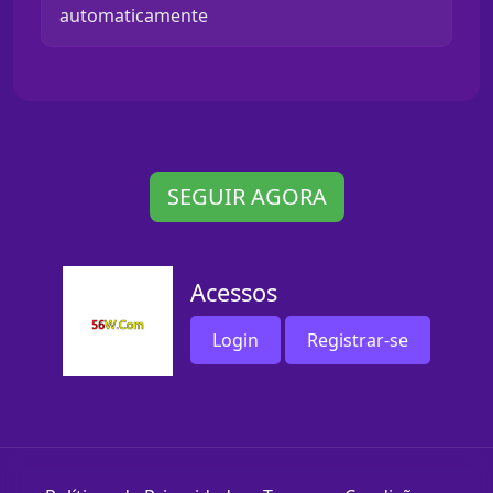
automaticamente
SEGUIR AGORA
Acessos
Login
Registrar-se