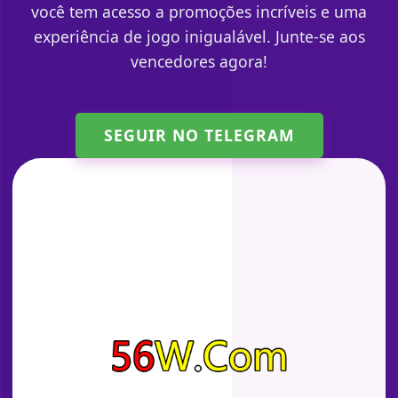
você tem acesso a promoções incríveis e uma
experiência de jogo inigualável. Junte-se aos
vencedores agora!
SEGUIR NO TELEGRAM