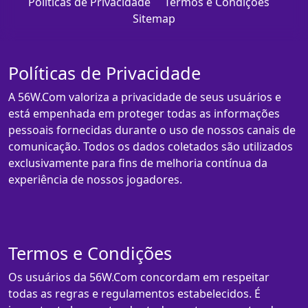
Políticas de Privacidade
Termos e Condições
Sitemap
Políticas de Privacidade
A 56W.Com valoriza a privacidade de seus usuários e
está empenhada em proteger todas as informações
pessoais fornecidas durante o uso de nossos canais de
comunicação. Todos os dados coletados são utilizados
exclusivamente para fins de melhoria contínua da
experiência de nossos jogadores.
Termos e Condições
Os usuários da 56W.Com concordam em respeitar
todas as regras e regulamentos estabelecidos. É