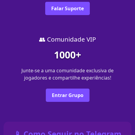
Falar Suporte
👥 Comunidade VIP
1000+
Junte-se a uma comunidade exclusiva de
jogadores e compartilhe experiências!
Entrar Grupo
📱 Como Seguir no Telegram