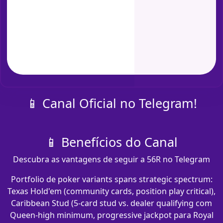
📱 Canal Oficial no Telegram!
📱 Benefícios do Canal
Descubra as vantagens de seguir a 56R no Telegram
Portfolio de poker variants spans strategic spectrum:
Texas Hold'em (community cards, position play critical),
Caribbean Stud (5-card stud vs. dealer qualifying com
Queen-high minimum, progressive jackpot para Royal