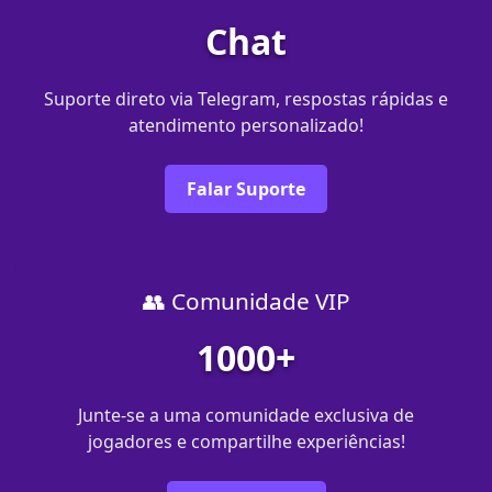
Chat
Suporte direto via Telegram, respostas rápidas e
atendimento personalizado!
Falar Suporte
👥 Comunidade VIP
1000+
Junte-se a uma comunidade exclusiva de
jogadores e compartilhe experiências!