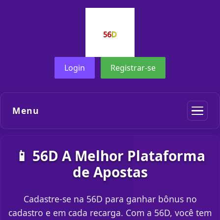
Login
Registrar-se
Menu
📱 56D A Melhor Plataforma
de Apostas
Cadastre-se na 56D para ganhar bônus no
cadastro e em cada recarga. Com a 56D, você tem