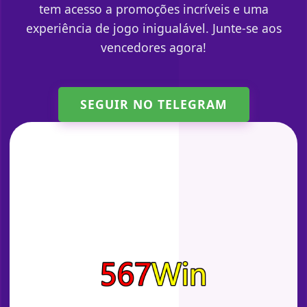
tem acesso a promoções incríveis e uma
experiência de jogo inigualável. Junte-se aos
vencedores agora!
SEGUIR NO TELEGRAM