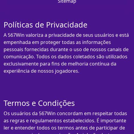
Sitemap
Políticas de Privacidade
A 567Win valoriza a privacidade de seus usuários e está
empenhada em proteger todas as informações
pessoais fornecidas durante o uso de nossos canais de
comunicação. Todos os dados coletados são utilizados
exclusivamente para fins de melhoria contínua da
experiência de nossos jogadores.
Termos e Condições
Os usuários da 567Win concordam em respeitar todas
as regras e regulamentos estabelecidos. É importante
ler e entender todos os termos antes de participar de