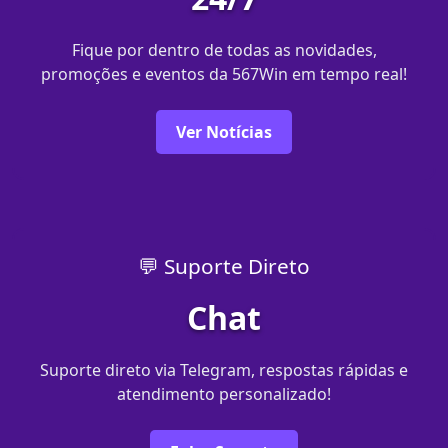
Fique por dentro de todas as novidades,
promoções e eventos da 567Win em tempo real!
Ver Notícias
💬 Suporte Direto
Chat
Suporte direto via Telegram, respostas rápidas e
atendimento personalizado!