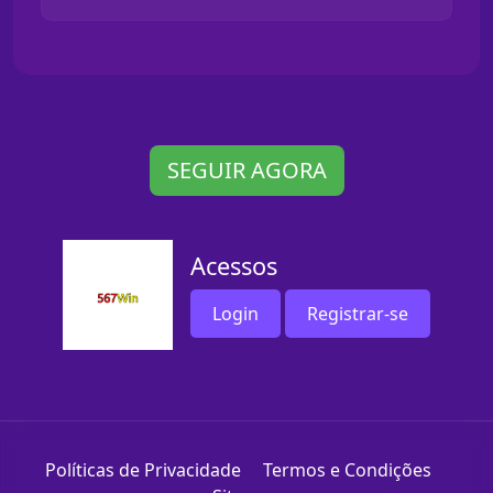
SEGUIR AGORA
Acessos
Login
Registrar-se
Políticas de Privacidade
Termos e Condições