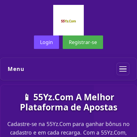
Login
Registrar-se
Menu
📱 55Yz.Com A Melhor
Plataforma de Apostas
Cadastre-se na 55Yz.Com para ganhar bônus no
cadastro e em cada recarga. Com a 55Yz.Com,