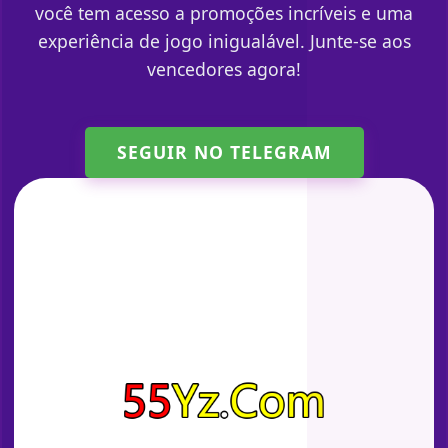
você tem acesso a promoções incríveis e uma
experiência de jogo inigualável. Junte-se aos
vencedores agora!
SEGUIR NO TELEGRAM