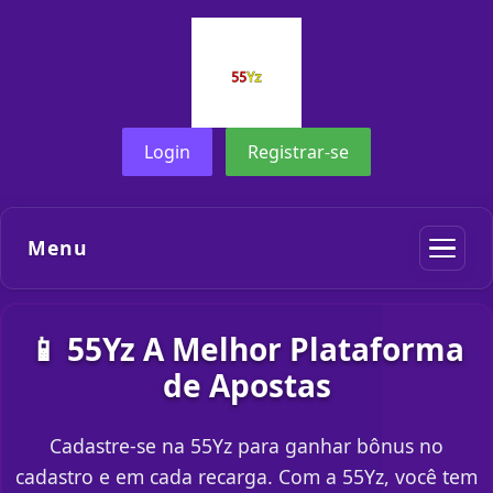
Login
Registrar-se
Menu
📱 55Yz A Melhor Plataforma
de Apostas
Cadastre-se na 55Yz para ganhar bônus no
cadastro e em cada recarga. Com a 55Yz, você tem