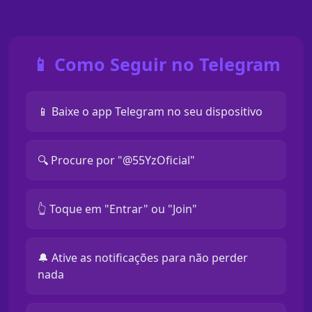
📱 Como Seguir no Telegram
📱 Baixe o app Telegram no seu dispositivo
🔍 Procure por "@55YzOficial"
👆 Toque em "Entrar" ou "Join"
🔔 Ative as notificações para não perder
nada