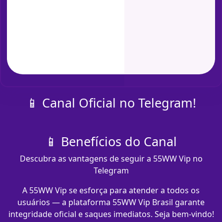
📱 Canal Oficial no Telegram!
📱 Benefícios do Canal
Descubra as vantagens de seguir a 55WW Vip no
Telegram
A 55WW Vip se esforça para atender a todos os
usuários — a plataforma 55WW Vip Brasil garante
integridade oficial e saques imediatos. Seja bem-vindo!