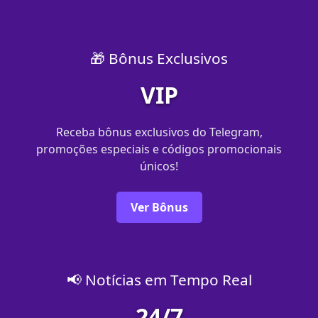
🎁 Bônus Exclusivos
VIP
Receba bônus exclusivos do Telegram,
promoções especiais e códigos promocionais
únicos!
Ver Bônus
📢 Notícias em Tempo Real
24/7