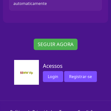
automaticamente
SEGUIR AGORA
Acessos
Login
Registrar-se