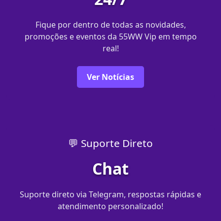
Fique por dentro de todas as novidades,
promoções e eventos da 55WW Vip em tempo
real!
Ver Notícias
💬 Suporte Direto
Chat
Suporte direto via Telegram, respostas rápidas e
atendimento personalizado!