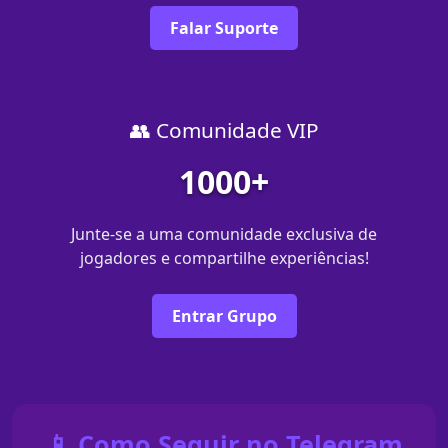
Falar Suporte
👥 Comunidade VIP
1000+
Junte-se a uma comunidade exclusiva de
jogadores e compartilhe experiências!
Entrar Grupo
📱 Como Seguir no Telegram