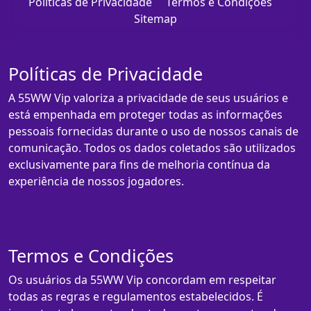
Políticas de Privacidade
Termos e Condições
Sitemap
Políticas de Privacidade
A 55WW Vip valoriza a privacidade de seus usuários e
está empenhada em proteger todas as informações
pessoais fornecidas durante o uso de nossos canais de
comunicação. Todos os dados coletados são utilizados
exclusivamente para fins de melhoria contínua da
experiência de nossos jogadores.
Termos e Condições
Os usuários da 55WW Vip concordam em respeitar
todas as regras e regulamentos estabelecidos. É