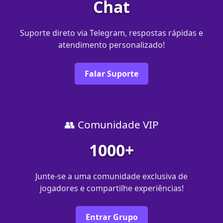
Chat
Suporte direto via Telegram, respostas rápidas e
atendimento personalizado!
Falar Suporte
👥 Comunidade VIP
1000+
Junte-se a uma comunidade exclusiva de
jogadores e compartilhe experiências!
Entrar Grupo