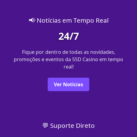
📢 Notícias em Tempo Real
24/7
Fique por dentro de todas as novidades,
promoções e eventos da 55D Casino em tempo
real!
Ver Notícias
💬 Suporte Direto