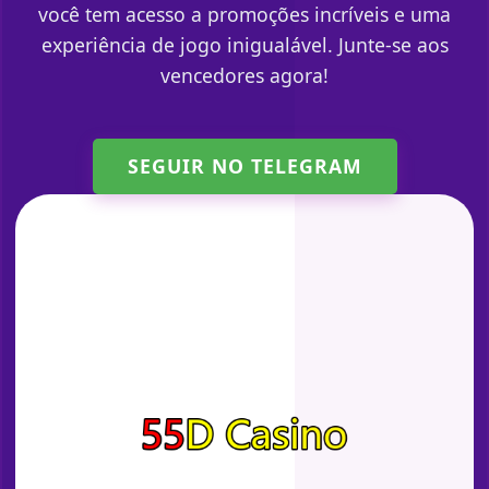
você tem acesso a promoções incríveis e uma
experiência de jogo inigualável. Junte-se aos
vencedores agora!
SEGUIR NO TELEGRAM