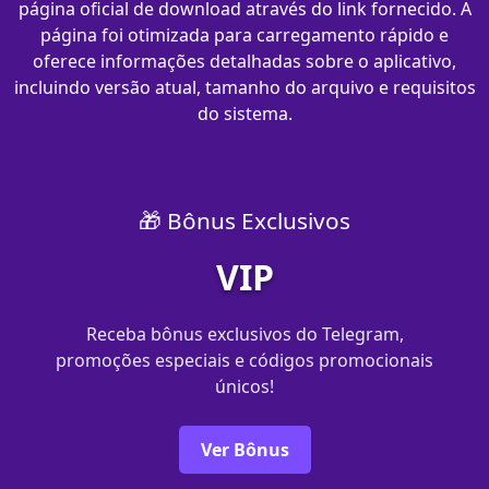
página oficial de download através do link fornecido. A
página foi otimizada para carregamento rápido e
oferece informações detalhadas sobre o aplicativo,
incluindo versão atual, tamanho do arquivo e requisitos
do sistema.
🎁 Bônus Exclusivos
VIP
Receba bônus exclusivos do Telegram,
promoções especiais e códigos promocionais
únicos!
Ver Bônus