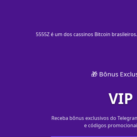
5555Z é um dos cassinos Bitcoin brasileiro
🎁 Bônus Exclu
VIP
Receba bônus exclusivos do Telegra
e códigos promocionai