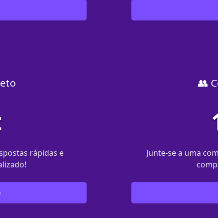
reto
👥 
t
espostas rápidas e
Junte-se a uma com
lizado!
compa
e