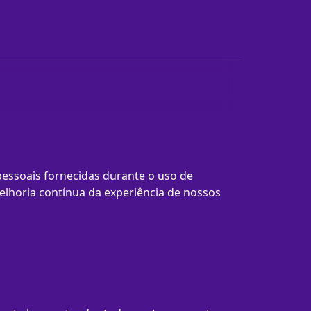
pessoais fornecidas durante o uso de
elhoria contínua da experiência de nossos