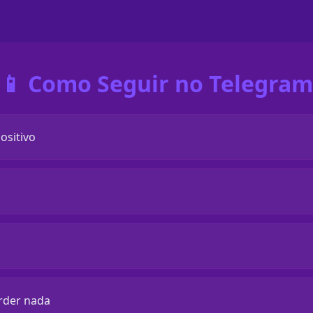
📱 Como Seguir no Telegram
ositivo
erder nada