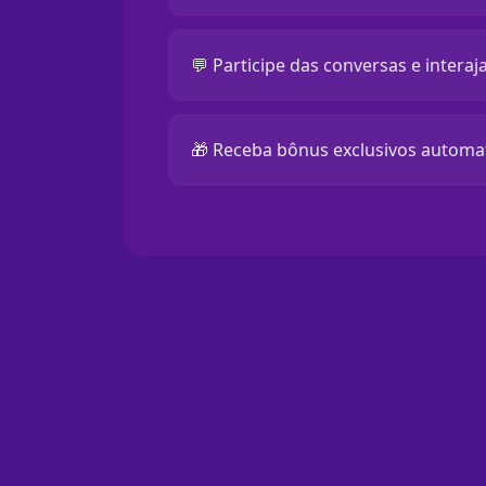
💬 Participe das conversas e interaj
🎁 Receba bônus exclusivos autom