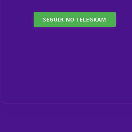
SEGUIR NO TELEGRAM