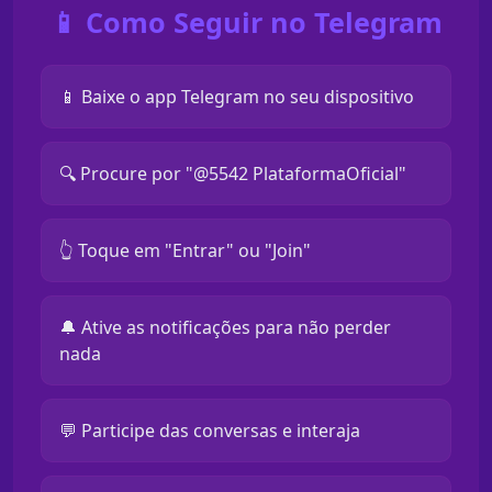
📱 Como Seguir no Telegram
📱 Baixe o app Telegram no seu dispositivo
🔍 Procure por "@5542 PlataformaOficial"
👆 Toque em "Entrar" ou "Join"
🔔 Ative as notificações para não perder
nada
💬 Participe das conversas e interaja