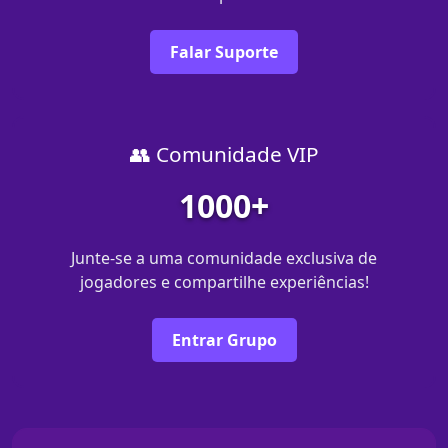
Falar Suporte
👥 Comunidade VIP
1000+
Junte-se a uma comunidade exclusiva de
jogadores e compartilhe experiências!
Entrar Grupo