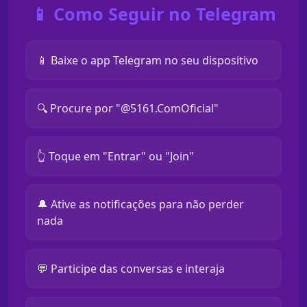
📱 Como Seguir no Telegram
📱 Baixe o app Telegram no seu dispositivo
🔍 Procure por "@5161.ComOficial"
👆 Toque em "Entrar" ou "Join"
🔔 Ative as notificações para não perder
nada
💬 Participe das conversas e interaja