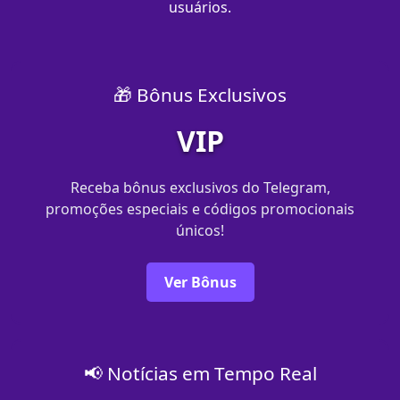
usuários.
🎁 Bônus Exclusivos
VIP
Receba bônus exclusivos do Telegram,
promoções especiais e códigos promocionais
únicos!
Ver Bônus
📢 Notícias em Tempo Real