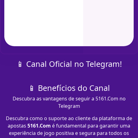
📱 Canal Oficial no Telegram!
📱 Benefícios do Canal
Descubra as vantagens de seguir a 5161.Com no
Telegram
Descubra como o suporte ao cliente da plataforma de
apostas
5161.Com
é fundamental para garantir uma
experiência de jogo positiva e segura para todos os