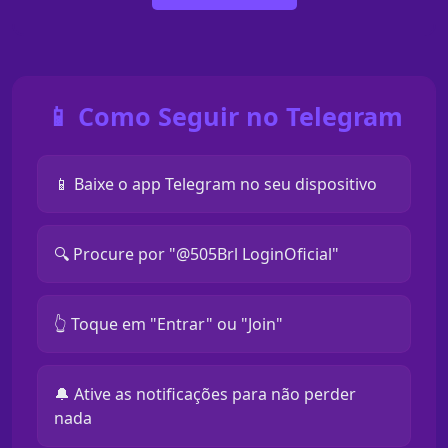
📱 Como Seguir no Telegram
📱 Baixe o app Telegram no seu dispositivo
🔍 Procure por "@505Brl LoginOficial"
👆 Toque em "Entrar" ou "Join"
🔔 Ative as notificações para não perder
nada