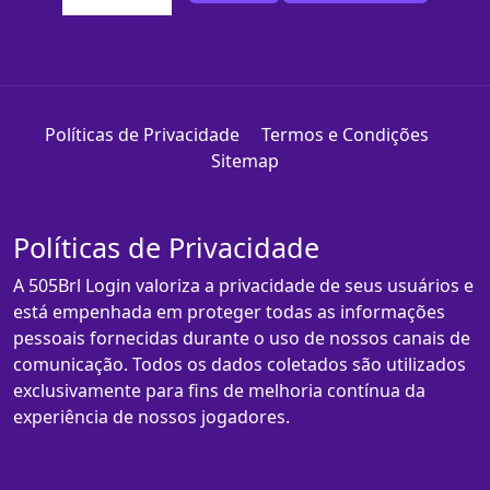
Políticas de Privacidade
Termos e Condições
Sitemap
Políticas de Privacidade
A 505Brl Login valoriza a privacidade de seus usuários e
está empenhada em proteger todas as informações
pessoais fornecidas durante o uso de nossos canais de
comunicação. Todos os dados coletados são utilizados
exclusivamente para fins de melhoria contínua da
experiência de nossos jogadores.