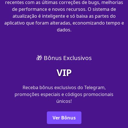
recentes com as últimas correções de bugs, melhorias
de performance e novos recursos. O sistema de
atualização é inteligente e só baixa as partes do
aplicativo que foram alteradas, economizando tempo e
dados.
🎁 Bônus Exclusivos
VIP
Receba bônus exclusivos do Telegram,
promoções especiais e códigos promocionais
únicos!
Ver Bônus