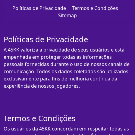
Políticas de Privacidade
Termos e Condições
Sitemap
Políticas de Privacidade
A 45KK valoriza a privacidade de seus usuários e está
empenhada em proteger todas as informações
pessoais fornecidas durante o uso de nossos canais de
comunicação. Todos os dados coletados são utilizados
exclusivamente para fins de melhoria contínua da
experiência de nossos jogadores.
Termos e Condições
Os usuários da 45KK concordam em respeitar todas as