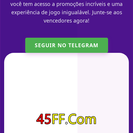
você tem acesso a promoções incríveis e uma
experiência de jogo inigualável. Junte-se aos
vencedores agora!
SEGUIR NO TELEGRAM