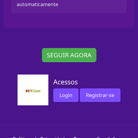
automaticamente
SEGUIR AGORA
Acessos
Login
Registrar-se